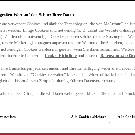
 großen Wert auf den Schutz Ihrer Daten
site verwendet Cookies und ähnliche Technologien, die von McArthurGlen für
etzt werden. Einige Cookies sind notwendig (z. B. damit die Website ordnun
rt). Zu den nicht notwendigen Cookies gehören solche, die die Nutzung der Web
n, unsere Marketingkampagnen anpassen und die Werbung, die Sie sehen, person
t notwendigen Cookies werden nur gesetzt, wenn Sie ihnen zustimmen. Weitere
nen finden Sie in unserer
Cookie-Richtlinie
und unserer
Datenschutzerklär
Ihre Einstellungen jederzeit ändern und Ihre Einwilligung widerrufen, indem S
serer Website auf "Cookies verwalten“ klicken. Ihr Widerruf hat keinen Einflus
keit der bis zu diesem Zeitpunkt durchgeführten Datenverarbeitung.
tionen über Dritte, an die wir Daten weitergeben, klicken Sie unten auf "Cook
.
 verwalten
Alle Cookies ablehnen
Alle Cook