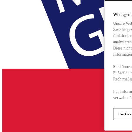
Wir legen
Unsere Web
Zwecke ges
funktionie
analysiere
Diese nich
Informatio
Sie können 
Fußzeile un
Rechtmäßig
Für Informa
verwalten“
Cookies