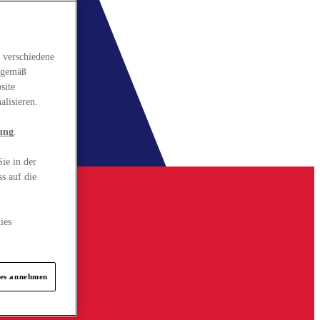
 verschiedene
gsgemäß
site
alisieren.
ung
.
ie in der
s auf die
ies
ies annehmen