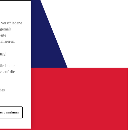
 verschiedene
gsgemäß
site
alisieren.
ung
.
ie in der
s auf die
ies
ies annehmen