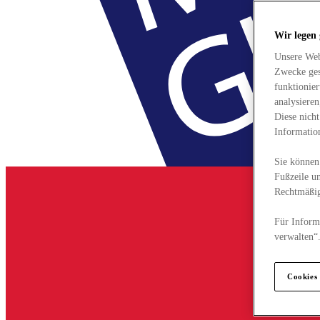
Wir legen
Unsere Web
Zwecke ges
funktionie
analysiere
Diese nich
Informatio
Sie können 
Fußzeile un
Rechtmäßig
Für Informa
verwalten“
Cookies