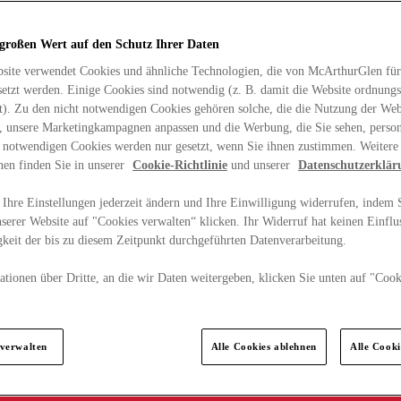
 großen Wert auf den Schutz Ihrer Daten
site verwendet Cookies und ähnliche Technologien, die von McArthurGlen für
etzt werden. Einige Cookies sind notwendig (z. B. damit die Website ordnun
rt). Zu den nicht notwendigen Cookies gehören solche, die die Nutzung der Web
n, unsere Marketingkampagnen anpassen und die Werbung, die Sie sehen, person
t notwendigen Cookies werden nur gesetzt, wenn Sie ihnen zustimmen. Weitere
nen finden Sie in unserer
Cookie-Richtlinie
und unserer
Datenschutzerklär
Ihre Einstellungen jederzeit ändern und Ihre Einwilligung widerrufen, indem S
serer Website auf "Cookies verwalten“ klicken. Ihr Widerruf hat keinen Einflus
keit der bis zu diesem Zeitpunkt durchgeführten Datenverarbeitung.
tionen über Dritte, an die wir Daten weitergeben, klicken Sie unten auf "Cook
.
 verwalten
Alle Cookies ablehnen
Alle Cook