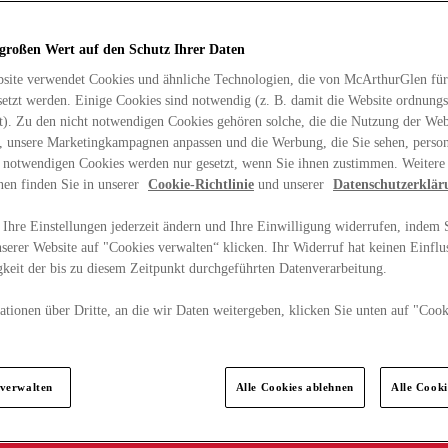
 großen Wert auf den Schutz Ihrer Daten
site verwendet Cookies und ähnliche Technologien, die von McArthurGlen für
etzt werden. Einige Cookies sind notwendig (z. B. damit die Website ordnun
rt). Zu den nicht notwendigen Cookies gehören solche, die die Nutzung der Web
n, unsere Marketingkampagnen anpassen und die Werbung, die Sie sehen, person
t notwendigen Cookies werden nur gesetzt, wenn Sie ihnen zustimmen. Weitere
nen finden Sie in unserer
Cookie-Richtlinie
und unserer
Datenschutzerklär
Ihre Einstellungen jederzeit ändern und Ihre Einwilligung widerrufen, indem S
serer Website auf "Cookies verwalten“ klicken. Ihr Widerruf hat keinen Einflus
keit der bis zu diesem Zeitpunkt durchgeführten Datenverarbeitung.
tionen über Dritte, an die wir Daten weitergeben, klicken Sie unten auf "Cook
.
 verwalten
Alle Cookies ablehnen
Alle Cook