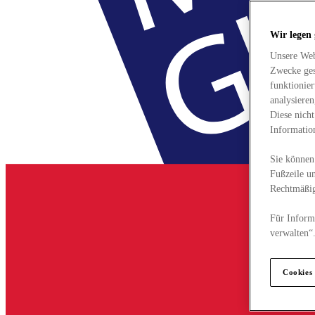
Wir legen
Unsere Web
Zwecke ges
funktionie
analysiere
Diese nich
Informatio
Sie können 
Fußzeile un
Rechtmäßig
Für Informa
verwalten“
Cookies