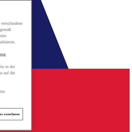
 verschiedene
gsgemäß
site
alisieren.
ung
.
ie in der
s auf die
ies
ies annehmen