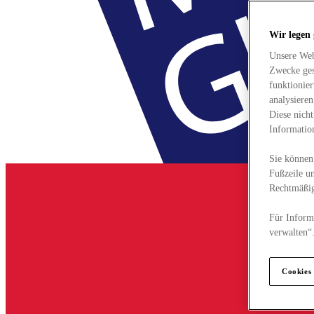
Wir legen
Unsere Web
Zwecke ges
funktionie
analysiere
Diese nich
Informatio
Sie können 
Fußzeile un
Rechtmäßig
Für Informa
verwalten“
Cookies