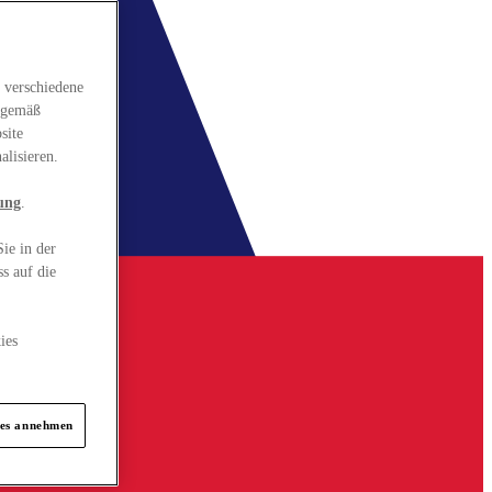
 verschiedene
gsgemäß
site
alisieren.
ung
.
ie in der
s auf die
ies
ies annehmen