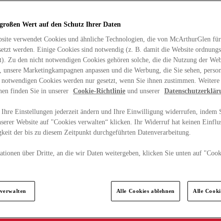
 großen Wert auf den Schutz Ihrer Daten
site verwendet Cookies und ähnliche Technologien, die von McArthurGlen für
etzt werden. Einige Cookies sind notwendig (z. B. damit die Website ordnun
rt). Zu den nicht notwendigen Cookies gehören solche, die die Nutzung der Web
n, unsere Marketingkampagnen anpassen und die Werbung, die Sie sehen, person
t notwendigen Cookies werden nur gesetzt, wenn Sie ihnen zustimmen. Weitere
nen finden Sie in unserer
Cookie-Richtlinie
und unserer
Datenschutzerklär
Ihre Einstellungen jederzeit ändern und Ihre Einwilligung widerrufen, indem S
serer Website auf "Cookies verwalten“ klicken. Ihr Widerruf hat keinen Einflus
keit der bis zu diesem Zeitpunkt durchgeführten Datenverarbeitung.
tionen über Dritte, an die wir Daten weitergeben, klicken Sie unten auf "Cook
.
 verwalten
Alle Cookies ablehnen
Alle Cook