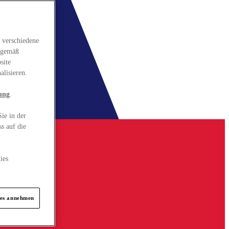
 verschiedene
gsgemäß
site
alisieren.
ung
.
ie in der
s auf die
ies
ies annehmen