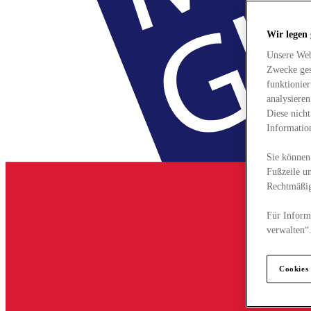
Wir legen
Unsere Web
Zwecke ges
funktionie
analysiere
Diese nich
Informatio
Sie können 
Fußzeile un
Rechtmäßig
Für Informa
verwalten“
Cookies