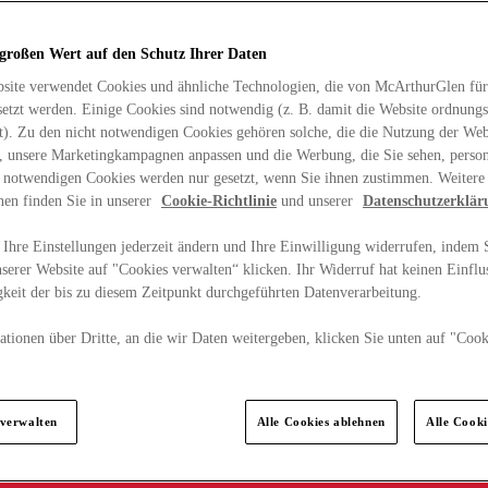
 großen Wert auf den Schutz Ihrer Daten
site verwendet Cookies und ähnliche Technologien, die von McArthurGlen für
etzt werden. Einige Cookies sind notwendig (z. B. damit die Website ordnun
rt). Zu den nicht notwendigen Cookies gehören solche, die die Nutzung der Web
n, unsere Marketingkampagnen anpassen und die Werbung, die Sie sehen, person
t notwendigen Cookies werden nur gesetzt, wenn Sie ihnen zustimmen. Weitere
nen finden Sie in unserer
Cookie-Richtlinie
und unserer
Datenschutzerklär
Ihre Einstellungen jederzeit ändern und Ihre Einwilligung widerrufen, indem S
serer Website auf "Cookies verwalten“ klicken. Ihr Widerruf hat keinen Einflus
keit der bis zu diesem Zeitpunkt durchgeführten Datenverarbeitung.
tionen über Dritte, an die wir Daten weitergeben, klicken Sie unten auf "Cook
.
 verwalten
Alle Cookies ablehnen
Alle Cook