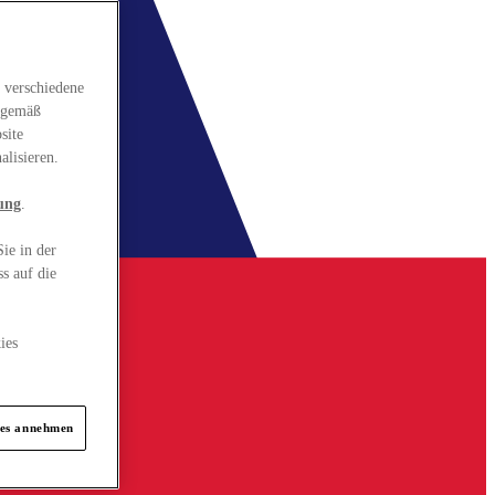
 verschiedene
gsgemäß
site
alisieren.
ung
.
ie in der
s auf die
ies
ies annehmen