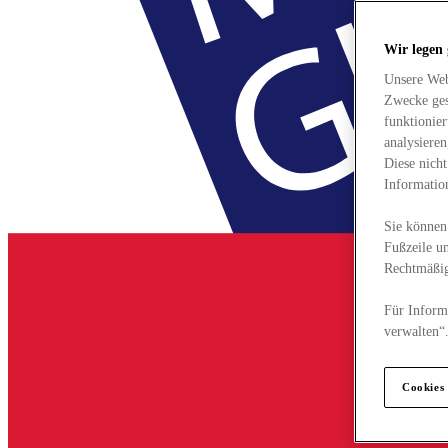
Wir legen
Unsere Web
Zwecke ges
funktionie
analysiere
Diese nich
Informatio
Sie können 
Fußzeile un
Rechtmäßig
Für Informa
verwalten“
Cookies