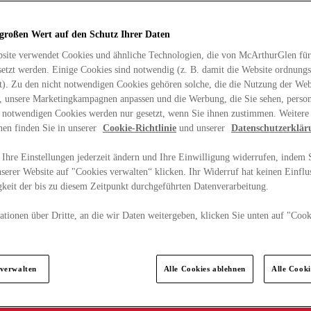
 großen Wert auf den Schutz Ihrer Daten
site verwendet Cookies und ähnliche Technologien, die von McArthurGlen für
etzt werden. Einige Cookies sind notwendig (z. B. damit die Website ordnun
rt). Zu den nicht notwendigen Cookies gehören solche, die die Nutzung der Web
n, unsere Marketingkampagnen anpassen und die Werbung, die Sie sehen, person
t notwendigen Cookies werden nur gesetzt, wenn Sie ihnen zustimmen. Weitere
nen finden Sie in unserer
Cookie-Richtlinie
und unserer
Datenschutzerklär
Ihre Einstellungen jederzeit ändern und Ihre Einwilligung widerrufen, indem S
serer Website auf "Cookies verwalten“ klicken. Ihr Widerruf hat keinen Einflus
keit der bis zu diesem Zeitpunkt durchgeführten Datenverarbeitung.
tionen über Dritte, an die wir Daten weitergeben, klicken Sie unten auf "Cook
.
 verwalten
Alle Cookies ablehnen
Alle Cook