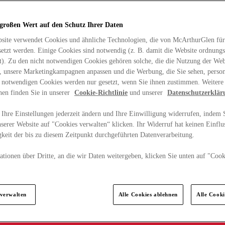
 großen Wert auf den Schutz Ihrer Daten
site verwendet Cookies und ähnliche Technologien, die von McArthurGlen für
etzt werden. Einige Cookies sind notwendig (z. B. damit die Website ordnun
rt). Zu den nicht notwendigen Cookies gehören solche, die die Nutzung der Web
n, unsere Marketingkampagnen anpassen und die Werbung, die Sie sehen, person
t notwendigen Cookies werden nur gesetzt, wenn Sie ihnen zustimmen. Weitere
nen finden Sie in unserer
Cookie-Richtlinie
und unserer
Datenschutzerklär
Ihre Einstellungen jederzeit ändern und Ihre Einwilligung widerrufen, indem S
serer Website auf "Cookies verwalten“ klicken. Ihr Widerruf hat keinen Einflus
keit der bis zu diesem Zeitpunkt durchgeführten Datenverarbeitung.
tionen über Dritte, an die wir Daten weitergeben, klicken Sie unten auf "Cook
.
 verwalten
Alle Cookies ablehnen
Alle Cook