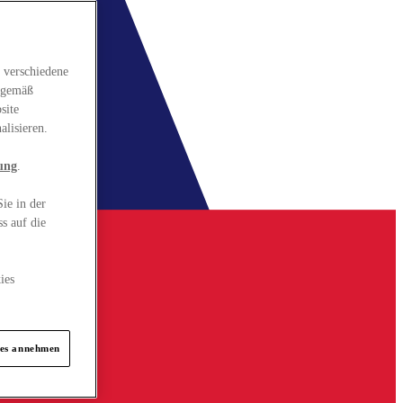
 verschiedene
gsgemäß
site
alisieren.
ung
.
ie in der
s auf die
ies
ies annehmen