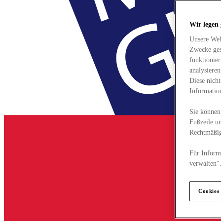
Wir legen
Unsere Web
Zwecke ges
funktionie
analysiere
Diese nich
Informatio
Sie können 
Fußzeile un
Rechtmäßig
Für Informa
verwalten“
Cookies