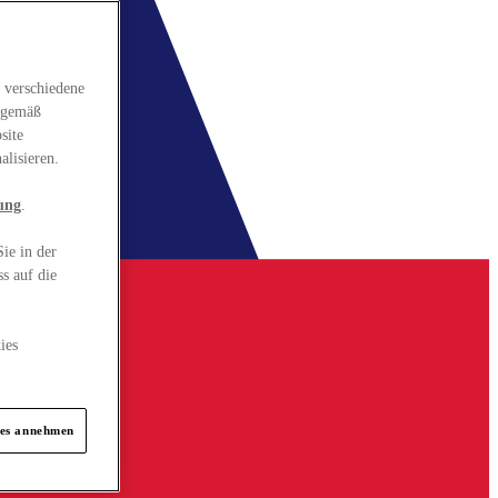
 verschiedene
gsgemäß
site
alisieren.
ung
.
ie in der
s auf die
ies
ies annehmen