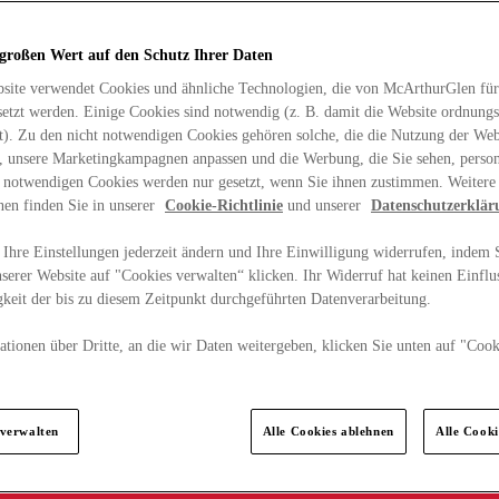
 großen Wert auf den Schutz Ihrer Daten
site verwendet Cookies und ähnliche Technologien, die von McArthurGlen für
etzt werden. Einige Cookies sind notwendig (z. B. damit die Website ordnun
rt). Zu den nicht notwendigen Cookies gehören solche, die die Nutzung der Web
n, unsere Marketingkampagnen anpassen und die Werbung, die Sie sehen, person
t notwendigen Cookies werden nur gesetzt, wenn Sie ihnen zustimmen. Weitere
nen finden Sie in unserer
Cookie-Richtlinie
und unserer
Datenschutzerklär
Ihre Einstellungen jederzeit ändern und Ihre Einwilligung widerrufen, indem S
serer Website auf "Cookies verwalten“ klicken. Ihr Widerruf hat keinen Einflus
keit der bis zu diesem Zeitpunkt durchgeführten Datenverarbeitung.
tionen über Dritte, an die wir Daten weitergeben, klicken Sie unten auf "Cook
.
 verwalten
Alle Cookies ablehnen
Alle Cook