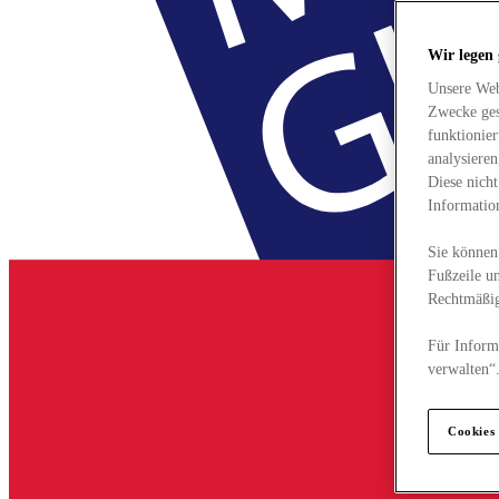
Wir legen
Unsere Web
Zwecke ges
funktionie
analysiere
Diese nich
Informatio
Sie können 
Fußzeile un
Rechtmäßig
Für Informa
verwalten“
Cookies