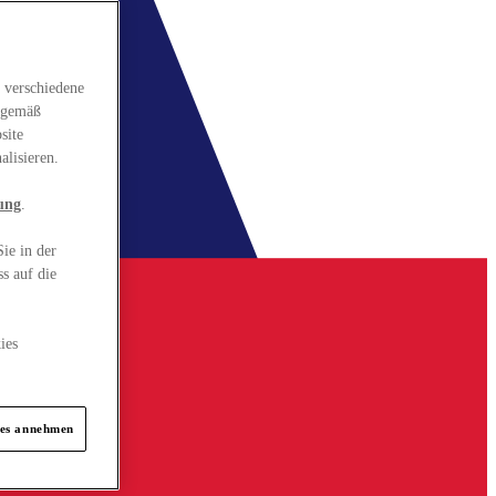
 verschiedene
gsgemäß
site
alisieren.
ung
.
ie in der
s auf die
ies
ies annehmen