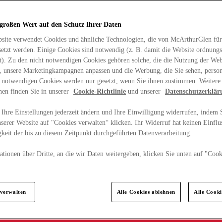
 großen Wert auf den Schutz Ihrer Daten
site verwendet Cookies und ähnliche Technologien, die von McArthurGlen für
etzt werden. Einige Cookies sind notwendig (z. B. damit die Website ordnun
rt). Zu den nicht notwendigen Cookies gehören solche, die die Nutzung der Web
n, unsere Marketingkampagnen anpassen und die Werbung, die Sie sehen, person
t notwendigen Cookies werden nur gesetzt, wenn Sie ihnen zustimmen. Weitere
nen finden Sie in unserer
Cookie-Richtlinie
und unserer
Datenschutzerklär
Ihre Einstellungen jederzeit ändern und Ihre Einwilligung widerrufen, indem S
serer Website auf "Cookies verwalten“ klicken. Ihr Widerruf hat keinen Einflus
keit der bis zu diesem Zeitpunkt durchgeführten Datenverarbeitung.
tionen über Dritte, an die wir Daten weitergeben, klicken Sie unten auf "Cook
.
 verwalten
Alle Cookies ablehnen
Alle Cook