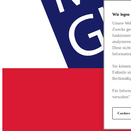
Wir legen
Unsere Web
Zwecke ges
funktionie
analysiere
Diese nich
Informatio
Sie können 
Fußzeile un
Rechtmäßig
Für Informa
verwalten“
Cookies