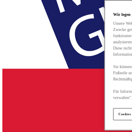
Wir legen
Unsere Web
Zwecke ges
funktionie
analysiere
Diese nich
Informatio
Sie können 
Fußzeile un
Rechtmäßig
Für Informa
verwalten“
Cookies