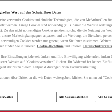
 großen Wert auf den Schutz Ihrer Daten
site verwendet Cookies und ähnliche Technologien, die von McArthurGlen für
etzt werden. Einige Cookies sind notwendig (z. B. damit die Website ordnun
rt). Zu den nicht notwendigen Cookies gehören solche, die die Nutzung der Web
n, unsere Marketingkampagnen anpassen und die Werbung, die Sie sehen, person
t notwendigen Cookies werden nur gesetzt, wenn Sie ihnen zustimmen. Weitere
nen finden Sie in unserer
Cookie-Richtlinie
und unserer
Datenschutzerklär
Ihre Einstellungen jederzeit ändern und Ihre Einwilligung widerrufen, indem S
serer Website auf "Cookies verwalten“ klicken. Ihr Widerruf hat keinen Einflus
keit der bis zu diesem Zeitpunkt durchgeführten Datenverarbeitung.
tionen über Dritte, an die wir Daten weitergeben, klicken Sie unten auf "Cook
.
 verwalten
Alle Cookies ablehnen
Alle Cook