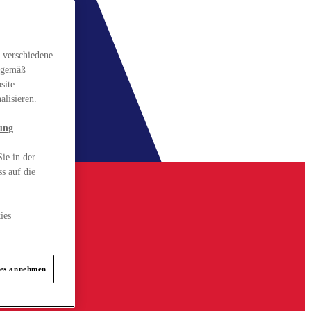
 verschiedene
gsgemäß
site
alisieren.
ung
.
ie in der
s auf die
ies
ies annehmen