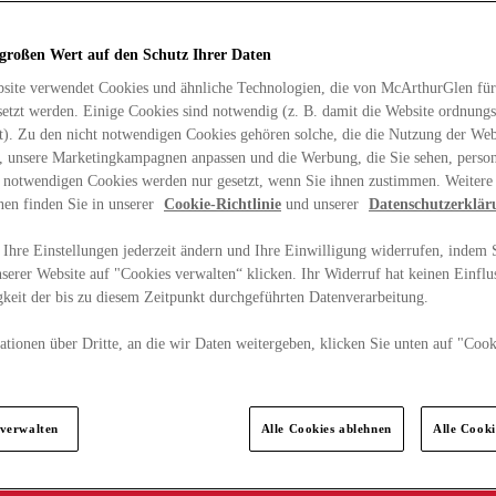
 großen Wert auf den Schutz Ihrer Daten
site verwendet Cookies und ähnliche Technologien, die von McArthurGlen für
etzt werden. Einige Cookies sind notwendig (z. B. damit die Website ordnun
rt). Zu den nicht notwendigen Cookies gehören solche, die die Nutzung der Web
n, unsere Marketingkampagnen anpassen und die Werbung, die Sie sehen, person
t notwendigen Cookies werden nur gesetzt, wenn Sie ihnen zustimmen. Weitere
nen finden Sie in unserer
Cookie-Richtlinie
und unserer
Datenschutzerklär
Ihre Einstellungen jederzeit ändern und Ihre Einwilligung widerrufen, indem S
serer Website auf "Cookies verwalten“ klicken. Ihr Widerruf hat keinen Einflus
keit der bis zu diesem Zeitpunkt durchgeführten Datenverarbeitung.
tionen über Dritte, an die wir Daten weitergeben, klicken Sie unten auf "Cook
.
 verwalten
Alle Cookies ablehnen
Alle Cook