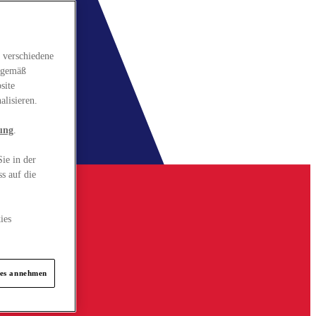
 verschiedene
gsgemäß
site
alisieren.
ung
.
ie in der
s auf die
ies
ies annehmen