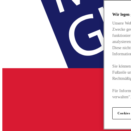
Wir legen
Unsere Web
Zwecke ges
funktionie
analysiere
Diese nich
Informatio
Sie können 
Fußzeile un
Rechtmäßig
Für Informa
verwalten“
Cookies