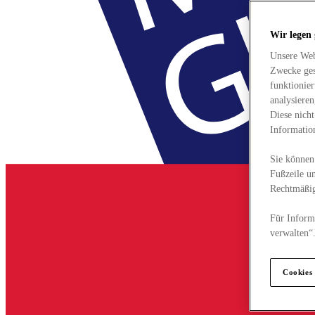
Wir legen
Unsere Web
Zwecke ges
funktionie
analysiere
Diese nich
Informatio
Sie können 
Fußzeile un
Rechtmäßig
Für Informa
verwalten“
Cookies