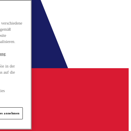
 verschiedene
gsgemäß
site
alisieren.
ung
.
ie in der
s auf die
ies
ies annehmen