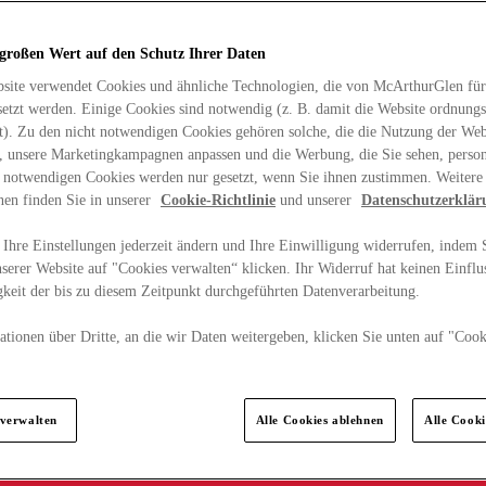
 großen Wert auf den Schutz Ihrer Daten
site verwendet Cookies und ähnliche Technologien, die von McArthurGlen für
etzt werden. Einige Cookies sind notwendig (z. B. damit die Website ordnun
rt). Zu den nicht notwendigen Cookies gehören solche, die die Nutzung der Web
n, unsere Marketingkampagnen anpassen und die Werbung, die Sie sehen, person
t notwendigen Cookies werden nur gesetzt, wenn Sie ihnen zustimmen. Weitere
nen finden Sie in unserer
Cookie-Richtlinie
und unserer
Datenschutzerklär
Ihre Einstellungen jederzeit ändern und Ihre Einwilligung widerrufen, indem S
serer Website auf "Cookies verwalten“ klicken. Ihr Widerruf hat keinen Einflus
keit der bis zu diesem Zeitpunkt durchgeführten Datenverarbeitung.
tionen über Dritte, an die wir Daten weitergeben, klicken Sie unten auf "Cook
.
 verwalten
Alle Cookies ablehnen
Alle Cook