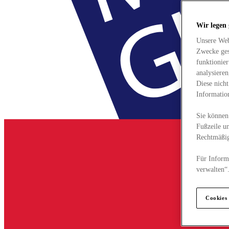
Wir legen
Unsere Web
Zwecke ges
funktionie
analysiere
Diese nich
Informatio
Sie können 
Fußzeile un
Rechtmäßig
Für Informa
verwalten“
Cookies