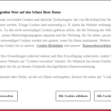
 großen Wert auf den Schutz Ihrer Daten
site verwendet Cookies und ähnliche Technologien, die von McArthurGlen für
etzt werden. Einige Cookies sind notwendig (z. B. damit die Website ordnun
rt). Zu den nicht notwendigen Cookies gehören solche, die die Nutzung der Web
n, unsere Marketingkampagnen anpassen und die Werbung, die Sie sehen, person
t notwendigen Cookies werden nur gesetzt, wenn Sie ihnen zustimmen. Weitere
nen finden Sie in unserer
Cookie-Richtlinie
und unserer
Datenschutzerklär
Ihre Einstellungen jederzeit ändern und Ihre Einwilligung widerrufen, indem S
serer Website auf "Cookies verwalten“ klicken. Ihr Widerruf hat keinen Einflus
keit der bis zu diesem Zeitpunkt durchgeführten Datenverarbeitung.
tionen über Dritte, an die wir Daten weitergeben, klicken Sie unten auf "Cook
.
 verwalten
Alle Cookies ablehnen
Alle Cook