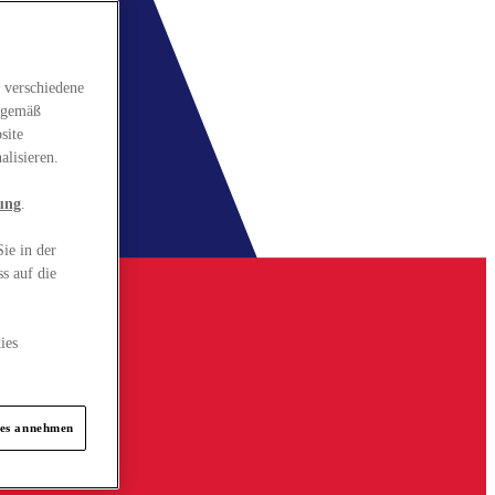
 verschiedene
gsgemäß
site
alisieren.
ung
.
ie in der
s auf die
ies
ies annehmen