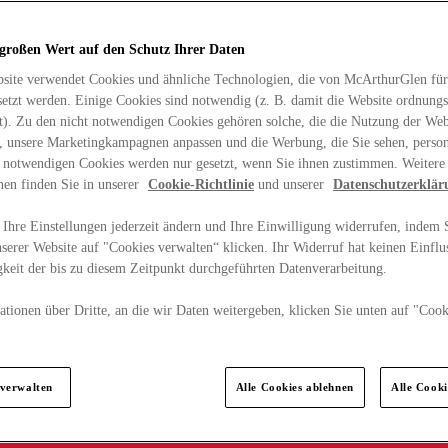
 großen Wert auf den Schutz Ihrer Daten
site verwendet Cookies und ähnliche Technologien, die von McArthurGlen für
etzt werden. Einige Cookies sind notwendig (z. B. damit die Website ordnun
rt). Zu den nicht notwendigen Cookies gehören solche, die die Nutzung der Web
n, unsere Marketingkampagnen anpassen und die Werbung, die Sie sehen, person
t notwendigen Cookies werden nur gesetzt, wenn Sie ihnen zustimmen. Weitere
nen finden Sie in unserer
Cookie-Richtlinie
und unserer
Datenschutzerklär
Ihre Einstellungen jederzeit ändern und Ihre Einwilligung widerrufen, indem S
serer Website auf "Cookies verwalten“ klicken. Ihr Widerruf hat keinen Einflus
keit der bis zu diesem Zeitpunkt durchgeführten Datenverarbeitung.
tionen über Dritte, an die wir Daten weitergeben, klicken Sie unten auf "Cook
.
 verwalten
Alle Cookies ablehnen
Alle Cook