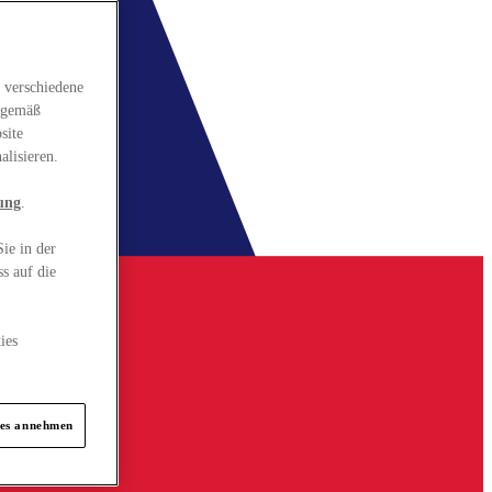
 verschiedene
gsgemäß
site
alisieren.
ung
.
ie in der
s auf die
ies
ies annehmen