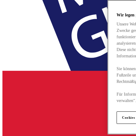
Wir legen
Unsere Web
Zwecke ges
funktionie
analysiere
Diese nich
Informatio
Sie können 
Fußzeile un
Rechtmäßig
Für Informa
verwalten“
Cookies