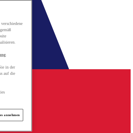
 verschiedene
gsgemäß
site
alisieren.
ung
.
ie in der
s auf die
ies
ies annehmen