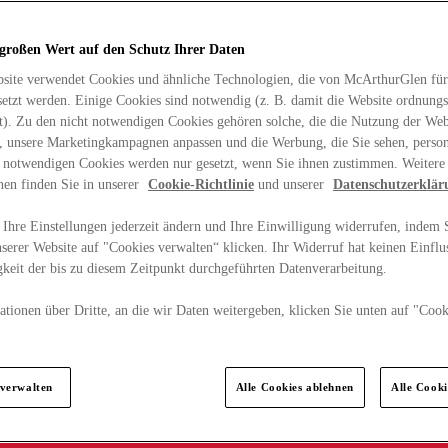
 großen Wert auf den Schutz Ihrer Daten
site verwendet Cookies und ähnliche Technologien, die von McArthurGlen für
etzt werden. Einige Cookies sind notwendig (z. B. damit die Website ordnun
rt). Zu den nicht notwendigen Cookies gehören solche, die die Nutzung der Web
n, unsere Marketingkampagnen anpassen und die Werbung, die Sie sehen, person
t notwendigen Cookies werden nur gesetzt, wenn Sie ihnen zustimmen. Weitere
nen finden Sie in unserer
Cookie-Richtlinie
und unserer
Datenschutzerklär
Ihre Einstellungen jederzeit ändern und Ihre Einwilligung widerrufen, indem S
serer Website auf "Cookies verwalten“ klicken. Ihr Widerruf hat keinen Einflus
keit der bis zu diesem Zeitpunkt durchgeführten Datenverarbeitung.
tionen über Dritte, an die wir Daten weitergeben, klicken Sie unten auf "Cook
.
 verwalten
Alle Cookies ablehnen
Alle Cook