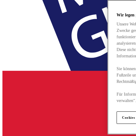
Wir legen
Unsere Web
Zwecke ges
funktionie
analysiere
Diese nich
Informatio
Sie können 
Fußzeile un
Rechtmäßig
Für Informa
verwalten“
Cookies