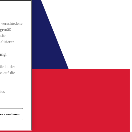
 verschiedene
gsgemäß
site
alisieren.
ung
.
ie in der
s auf die
ies
ies annehmen