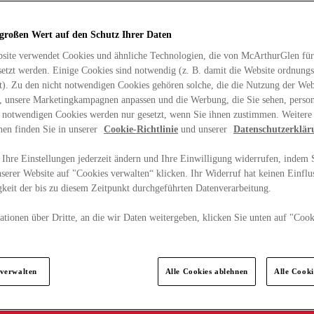
 großen Wert auf den Schutz Ihrer Daten
site verwendet Cookies und ähnliche Technologien, die von McArthurGlen für
etzt werden. Einige Cookies sind notwendig (z. B. damit die Website ordnun
rt). Zu den nicht notwendigen Cookies gehören solche, die die Nutzung der Web
n, unsere Marketingkampagnen anpassen und die Werbung, die Sie sehen, person
t notwendigen Cookies werden nur gesetzt, wenn Sie ihnen zustimmen. Weitere
nen finden Sie in unserer
Cookie-Richtlinie
und unserer
Datenschutzerklär
Ihre Einstellungen jederzeit ändern und Ihre Einwilligung widerrufen, indem S
serer Website auf "Cookies verwalten“ klicken. Ihr Widerruf hat keinen Einflus
keit der bis zu diesem Zeitpunkt durchgeführten Datenverarbeitung.
tionen über Dritte, an die wir Daten weitergeben, klicken Sie unten auf "Cook
.
 verwalten
Alle Cookies ablehnen
Alle Cook