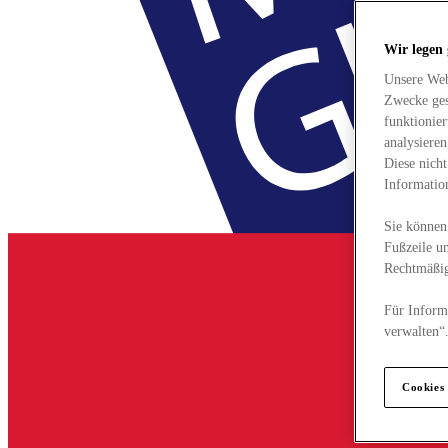
Wir legen
Unsere Web
Zwecke ges
funktionie
analysiere
Diese nich
Informatio
Sie können 
Fußzeile un
Rechtmäßig
Für Informa
verwalten“
Cookies