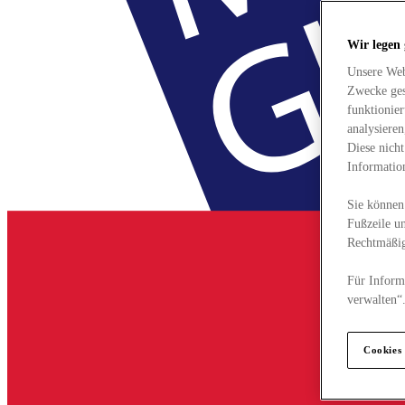
Wir legen
Unsere Web
Zwecke ges
funktionie
analysiere
Diese nich
Informatio
Sie können 
Fußzeile un
Rechtmäßig
Für Informa
verwalten“
Cookies