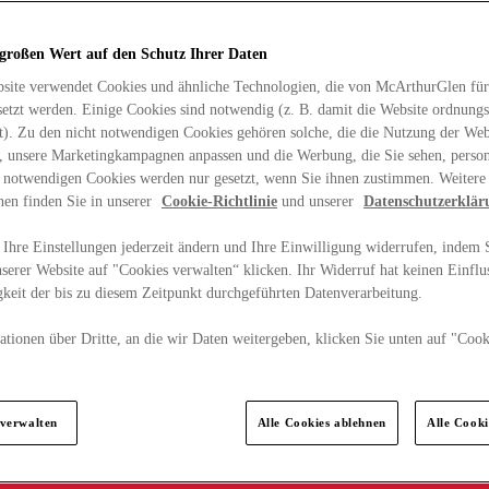
 großen Wert auf den Schutz Ihrer Daten
site verwendet Cookies und ähnliche Technologien, die von McArthurGlen für
etzt werden. Einige Cookies sind notwendig (z. B. damit die Website ordnun
rt). Zu den nicht notwendigen Cookies gehören solche, die die Nutzung der Web
n, unsere Marketingkampagnen anpassen und die Werbung, die Sie sehen, person
t notwendigen Cookies werden nur gesetzt, wenn Sie ihnen zustimmen. Weitere
nen finden Sie in unserer
Cookie-Richtlinie
und unserer
Datenschutzerklär
Ihre Einstellungen jederzeit ändern und Ihre Einwilligung widerrufen, indem S
serer Website auf "Cookies verwalten“ klicken. Ihr Widerruf hat keinen Einflus
keit der bis zu diesem Zeitpunkt durchgeführten Datenverarbeitung.
tionen über Dritte, an die wir Daten weitergeben, klicken Sie unten auf "Cook
.
 verwalten
Alle Cookies ablehnen
Alle Cook