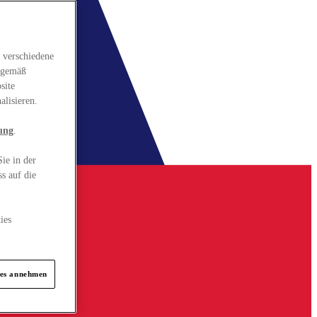
 verschiedene
gsgemäß
site
alisieren.
ung
.
ie in der
s auf die
ies
ies annehmen