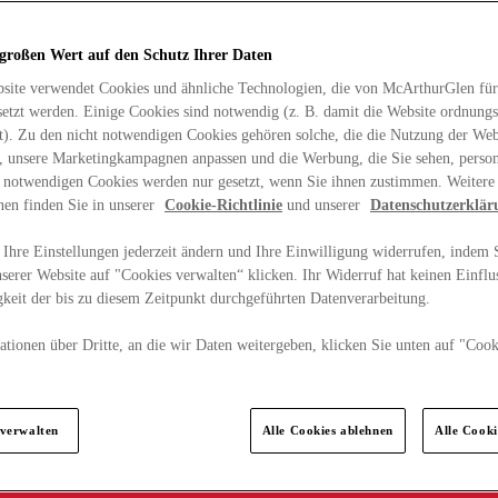
 großen Wert auf den Schutz Ihrer Daten
site verwendet Cookies und ähnliche Technologien, die von McArthurGlen für
etzt werden. Einige Cookies sind notwendig (z. B. damit die Website ordnun
rt). Zu den nicht notwendigen Cookies gehören solche, die die Nutzung der Web
n, unsere Marketingkampagnen anpassen und die Werbung, die Sie sehen, person
t notwendigen Cookies werden nur gesetzt, wenn Sie ihnen zustimmen. Weitere
nen finden Sie in unserer
Cookie-Richtlinie
und unserer
Datenschutzerklär
Ihre Einstellungen jederzeit ändern und Ihre Einwilligung widerrufen, indem S
serer Website auf "Cookies verwalten“ klicken. Ihr Widerruf hat keinen Einflus
keit der bis zu diesem Zeitpunkt durchgeführten Datenverarbeitung.
tionen über Dritte, an die wir Daten weitergeben, klicken Sie unten auf "Cook
.
 verwalten
Alle Cookies ablehnen
Alle Cook