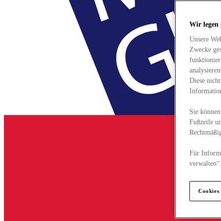
Wir legen
Unsere Web
Zwecke ges
funktionie
analysiere
Diese nich
Informatio
Sie können 
Fußzeile un
Rechtmäßig
Für Informa
verwalten“
Cookies