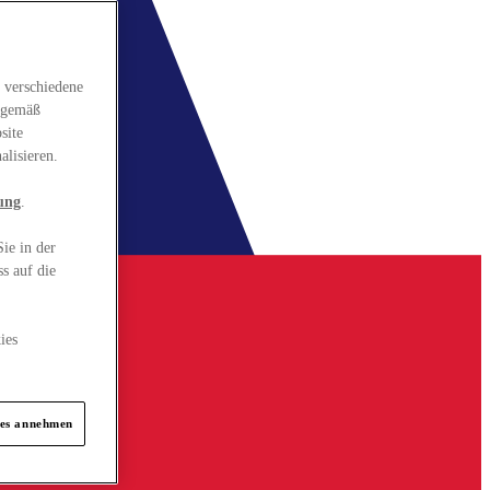
 verschiedene
gsgemäß
site
alisieren.
ung
.
ie in der
s auf die
ies
ies annehmen