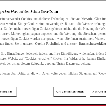
 großen Wert auf den Schutz Ihrer Daten
site verwendet Cookies und ähnliche Technologien, die von McArthurGlen für
etzt werden. Einige Cookies sind notwendig (z. B. damit die Website ordnun
rt). Zu den nicht notwendigen Cookies gehören solche, die die Nutzung der Web
n, unsere Marketingkampagnen anpassen und die Werbung, die Sie sehen, person
t notwendigen Cookies werden nur gesetzt, wenn Sie ihnen zustimmen. Weitere
nen finden Sie in unserer
Cookie-Richtlinie
und unserer
Datenschutzerklär
Ihre Einstellungen jederzeit ändern und Ihre Einwilligung widerrufen, indem S
serer Website auf "Cookies verwalten“ klicken. Ihr Widerruf hat keinen Einflus
keit der bis zu diesem Zeitpunkt durchgeführten Datenverarbeitung.
tionen über Dritte, an die wir Daten weitergeben, klicken Sie unten auf "Cook
.
 verwalten
Alle Cookies ablehnen
Alle Cook