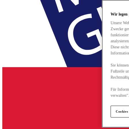
Wir legen
Unsere Web
Zwecke ges
funktionie
analysiere
Diese nich
Informatio
Sie können 
Fußzeile un
Rechtmäßig
Für Informa
verwalten“
Cookies