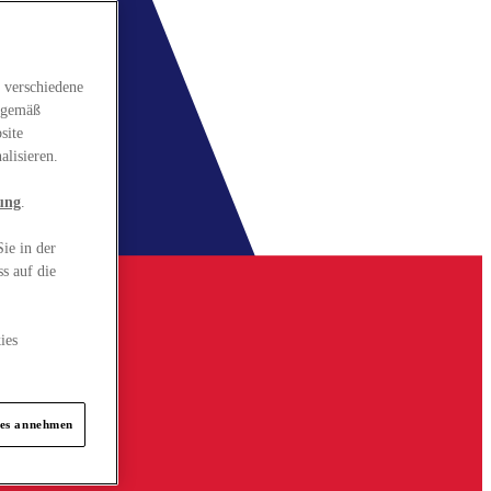
 verschiedene
gsgemäß
site
alisieren.
ung
.
ie in der
s auf die
ies
ies annehmen