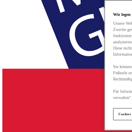
Wir legen
Unsere Web
Zwecke ges
funktionie
analysiere
Diese nich
Informatio
Sie können 
Fußzeile un
Rechtmäßig
Für Informa
verwalten“
Cookies