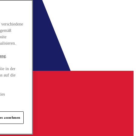
 verschiedene
gsgemäß
site
alisieren.
ung
.
ie in der
s auf die
ies
ies annehmen