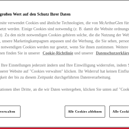
 großen Wert auf den Schutz Ihrer Daten
site verwendet Cookies und ähnliche Technologien, die von McArthurGlen für
etzt werden. Einige Cookies sind notwendig (z. B. damit die Website ordnun
rt). Zu den nicht notwendigen Cookies gehören solche, die die Nutzung der Web
n, unsere Marketingkampagnen anpassen und die Werbung, die Sie sehen, person
t notwendigen Cookies werden nur gesetzt, wenn Sie ihnen zustimmen. Weitere
nen finden Sie in unserer
Cookie-Richtlinie
und unserer
Datenschutzerklär
Ihre Einstellungen jederzeit ändern und Ihre Einwilligung widerrufen, indem S
serer Website auf "Cookies verwalten“ klicken. Ihr Widerruf hat keinen Einflus
keit der bis zu diesem Zeitpunkt durchgeführten Datenverarbeitung.
tionen über Dritte, an die wir Daten weitergeben, klicken Sie unten auf "Cook
.
 verwalten
Alle Cookies ablehnen
Alle Cook