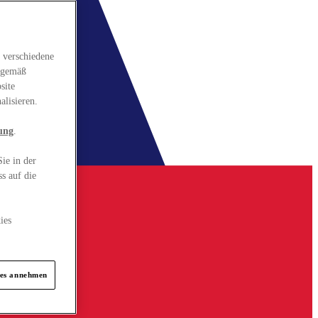
 verschiedene
gsgemäß
site
alisieren.
ung
.
ie in der
s auf die
ies
ies annehmen