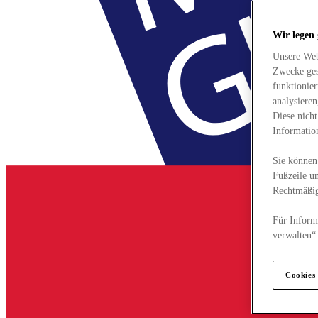
Wir legen
Unsere Web
Zwecke ges
funktionie
analysiere
Diese nich
Informatio
Sie können 
Fußzeile un
Rechtmäßig
Für Informa
verwalten“
Cookies