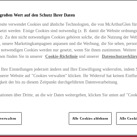
 großen Wert auf den Schutz Ihrer Daten
site verwendet Cookies und ähnliche Technologien, die von McArthurGlen für
etzt werden. Einige Cookies sind notwendig (z. B. damit die Website ordnun
rt). Zu den nicht notwendigen Cookies gehören solche, die die Nutzung der Web
n, unsere Marketingkampagnen anpassen und die Werbung, die Sie sehen, person
t notwendigen Cookies werden nur gesetzt, wenn Sie ihnen zustimmen. Weitere
nen finden Sie in unserer
Cookie-Richtlinie
und unserer
Datenschutzerklär
Ihre Einstellungen jederzeit ändern und Ihre Einwilligung widerrufen, indem S
serer Website auf "Cookies verwalten“ klicken. Ihr Widerruf hat keinen Einflus
keit der bis zu diesem Zeitpunkt durchgeführten Datenverarbeitung.
tionen über Dritte, an die wir Daten weitergeben, klicken Sie unten auf "Cook
.
 verwalten
Alle Cookies ablehnen
Alle Cook