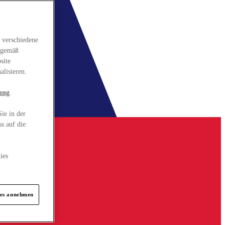
 verschiedene
gsgemäß
site
alisieren.
ung
.
ie in der
s auf die
ies
ies annehmen