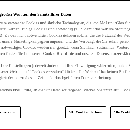
 großen Wert auf den Schutz Ihrer Daten
site verwendet Cookies und ähnliche Technologien, die von McArthurGlen für
etzt werden. Einige Cookies sind notwendig (z. B. damit die Website ordnun
rt). Zu den nicht notwendigen Cookies gehören solche, die die Nutzung der Web
n, unsere Marketingkampagnen anpassen und die Werbung, die Sie sehen, person
t notwendigen Cookies werden nur gesetzt, wenn Sie ihnen zustimmen. Weitere
nen finden Sie in unserer
Cookie-Richtlinie
und unserer
Datenschutzerklär
Ihre Einstellungen jederzeit ändern und Ihre Einwilligung widerrufen, indem S
serer Website auf "Cookies verwalten“ klicken. Ihr Widerruf hat keinen Einflus
keit der bis zu diesem Zeitpunkt durchgeführten Datenverarbeitung.
tionen über Dritte, an die wir Daten weitergeben, klicken Sie unten auf "Cook
.
 verwalten
Alle Cookies ablehnen
Alle Cook