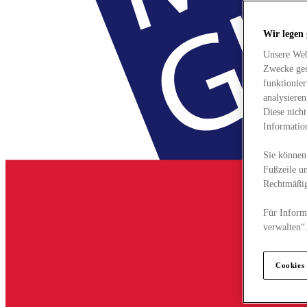
Wir legen
Unsere Web
Zwecke ges
funktionie
analysiere
Diese nich
Informatio
Sie können 
Fußzeile un
Rechtmäßig
Für Informa
verwalten“
Cookies