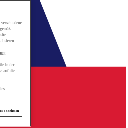
 verschiedene
gsgemäß
site
alisieren.
ung
.
ie in der
s auf die
ies
ies annehmen