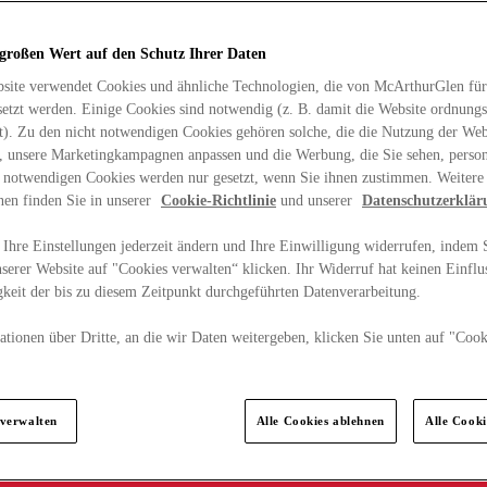
 großen Wert auf den Schutz Ihrer Daten
site verwendet Cookies und ähnliche Technologien, die von McArthurGlen für
etzt werden. Einige Cookies sind notwendig (z. B. damit die Website ordnun
rt). Zu den nicht notwendigen Cookies gehören solche, die die Nutzung der Web
n, unsere Marketingkampagnen anpassen und die Werbung, die Sie sehen, person
t notwendigen Cookies werden nur gesetzt, wenn Sie ihnen zustimmen. Weitere
nen finden Sie in unserer
Cookie-Richtlinie
und unserer
Datenschutzerklär
Ihre Einstellungen jederzeit ändern und Ihre Einwilligung widerrufen, indem S
serer Website auf "Cookies verwalten“ klicken. Ihr Widerruf hat keinen Einflus
keit der bis zu diesem Zeitpunkt durchgeführten Datenverarbeitung.
tionen über Dritte, an die wir Daten weitergeben, klicken Sie unten auf "Cook
.
 verwalten
Alle Cookies ablehnen
Alle Cook