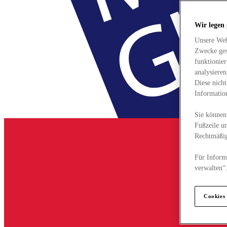
Wir legen
Unsere Web
Zwecke ges
funktionie
analysiere
Diese nich
Informatio
Sie können 
Fußzeile un
Rechtmäßig
Für Informa
verwalten“
Cookies