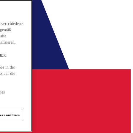
 verschiedene
gsgemäß
site
alisieren.
ung
.
ie in der
s auf die
ies
ies annehmen