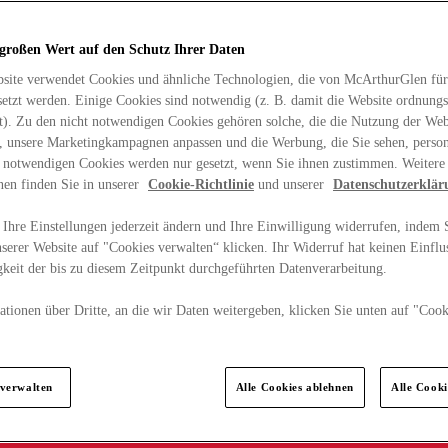
 großen Wert auf den Schutz Ihrer Daten
site verwendet Cookies und ähnliche Technologien, die von McArthurGlen für
etzt werden. Einige Cookies sind notwendig (z. B. damit die Website ordnun
rt). Zu den nicht notwendigen Cookies gehören solche, die die Nutzung der Web
n, unsere Marketingkampagnen anpassen und die Werbung, die Sie sehen, person
t notwendigen Cookies werden nur gesetzt, wenn Sie ihnen zustimmen. Weitere
nen finden Sie in unserer
Cookie-Richtlinie
und unserer
Datenschutzerklär
Ihre Einstellungen jederzeit ändern und Ihre Einwilligung widerrufen, indem S
serer Website auf "Cookies verwalten“ klicken. Ihr Widerruf hat keinen Einflus
keit der bis zu diesem Zeitpunkt durchgeführten Datenverarbeitung.
tionen über Dritte, an die wir Daten weitergeben, klicken Sie unten auf "Cook
.
 verwalten
Alle Cookies ablehnen
Alle Cook