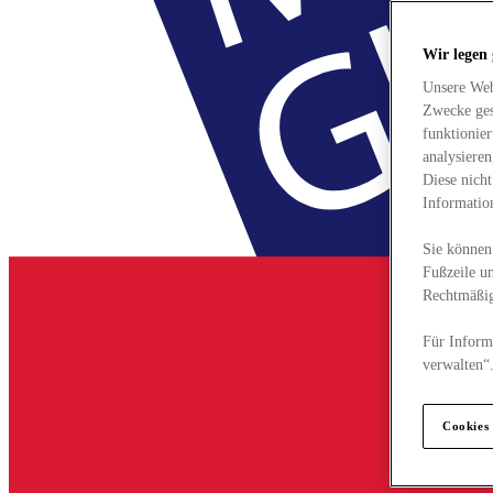
Wir legen
Unsere Web
Zwecke ges
funktionie
analysiere
Diese nich
Informatio
Sie können 
Fußzeile un
Rechtmäßig
Für Informa
verwalten“
Cookies