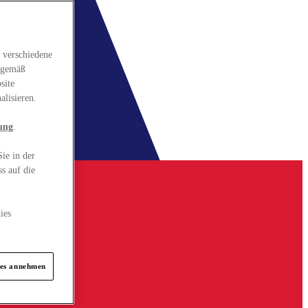
 verschiedene
gsgemäß
site
alisieren.
ung
.
ie in der
s auf die
ies
ies annehmen