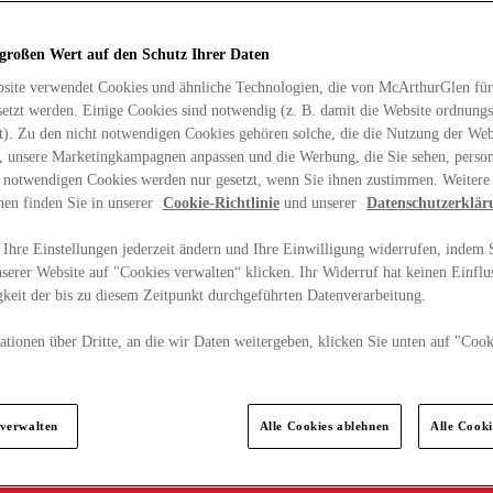
 großen Wert auf den Schutz Ihrer Daten
site verwendet Cookies und ähnliche Technologien, die von McArthurGlen für
etzt werden. Einige Cookies sind notwendig (z. B. damit die Website ordnun
rt). Zu den nicht notwendigen Cookies gehören solche, die die Nutzung der Web
n, unsere Marketingkampagnen anpassen und die Werbung, die Sie sehen, person
t notwendigen Cookies werden nur gesetzt, wenn Sie ihnen zustimmen. Weitere
nen finden Sie in unserer
Cookie-Richtlinie
und unserer
Datenschutzerklär
Ihre Einstellungen jederzeit ändern und Ihre Einwilligung widerrufen, indem S
serer Website auf "Cookies verwalten“ klicken. Ihr Widerruf hat keinen Einflus
keit der bis zu diesem Zeitpunkt durchgeführten Datenverarbeitung.
tionen über Dritte, an die wir Daten weitergeben, klicken Sie unten auf "Cook
.
 verwalten
Alle Cookies ablehnen
Alle Cook