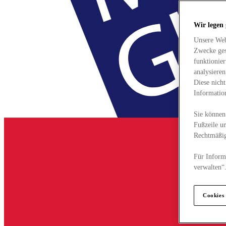
Wir legen
Unsere Web
Zwecke ges
funktionie
analysiere
Diese nich
Informatio
Sie können 
Fußzeile un
Rechtmäßig
Für Informa
verwalten“
Cookies