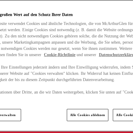
 großen Wert auf den Schutz Ihrer Daten
site verwendet Cookies und ähnliche Technologien, die von McArthurGlen für
etzt werden. Einige Cookies sind notwendig (z. B. damit die Website ordnun
rt). Zu den nicht notwendigen Cookies gehören solche, die die Nutzung der Web
n, unsere Marketingkampagnen anpassen und die Werbung, die Sie sehen, person
t notwendigen Cookies werden nur gesetzt, wenn Sie ihnen zustimmen. Weitere
nen finden Sie in unserer
Cookie-Richtlinie
und unserer
Datenschutzerklär
Ihre Einstellungen jederzeit ändern und Ihre Einwilligung widerrufen, indem S
serer Website auf "Cookies verwalten“ klicken. Ihr Widerruf hat keinen Einflus
keit der bis zu diesem Zeitpunkt durchgeführten Datenverarbeitung.
tionen über Dritte, an die wir Daten weitergeben, klicken Sie unten auf "Cook
.
 verwalten
Alle Cookies ablehnen
Alle Cook