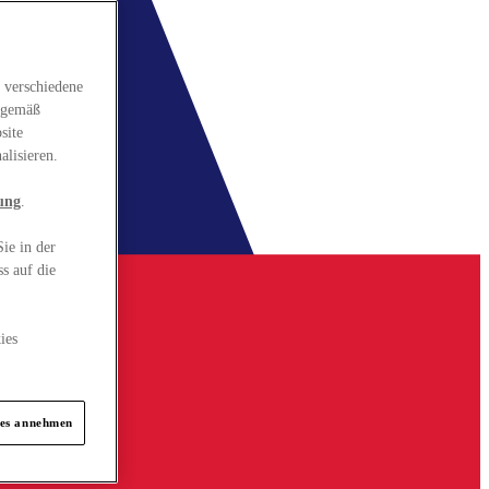
 verschiedene
gsgemäß
site
alisieren.
ung
.
ie in der
s auf die
ies
ies annehmen