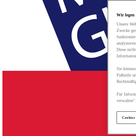
Wir legen
Unsere Web
Zwecke ges
funktionie
analysiere
Diese nich
Informatio
Sie können 
Fußzeile un
Rechtmäßig
Für Informa
verwalten“
Cookies