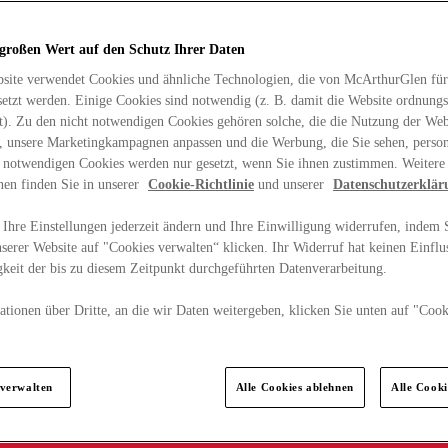
 großen Wert auf den Schutz Ihrer Daten
site verwendet Cookies und ähnliche Technologien, die von McArthurGlen für
etzt werden. Einige Cookies sind notwendig (z. B. damit die Website ordnun
rt). Zu den nicht notwendigen Cookies gehören solche, die die Nutzung der Web
n, unsere Marketingkampagnen anpassen und die Werbung, die Sie sehen, person
t notwendigen Cookies werden nur gesetzt, wenn Sie ihnen zustimmen. Weitere
nen finden Sie in unserer
Cookie-Richtlinie
und unserer
Datenschutzerklär
Ihre Einstellungen jederzeit ändern und Ihre Einwilligung widerrufen, indem S
serer Website auf "Cookies verwalten“ klicken. Ihr Widerruf hat keinen Einflus
keit der bis zu diesem Zeitpunkt durchgeführten Datenverarbeitung.
tionen über Dritte, an die wir Daten weitergeben, klicken Sie unten auf "Cook
.
 verwalten
Alle Cookies ablehnen
Alle Cook