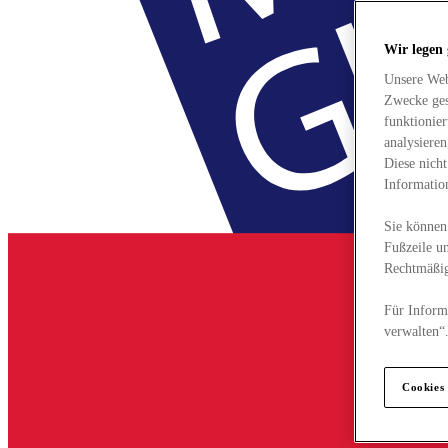
Wir legen
Unsere Web
Zwecke ges
funktionie
analysiere
Diese nich
Informatio
Sie können 
Fußzeile un
Rechtmäßig
Für Informa
verwalten“
Cookies