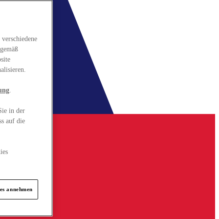
 verschiedene
gsgemäß
site
alisieren.
ung
.
ie in der
s auf die
ies
ies annehmen