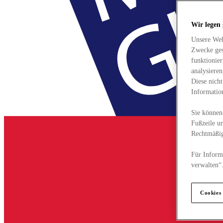
Wir legen
Unsere Web
Zwecke ges
funktionie
analysiere
Diese nich
Informatio
Sie können 
Fußzeile un
Rechtmäßig
Für Informa
verwalten“
Cookies