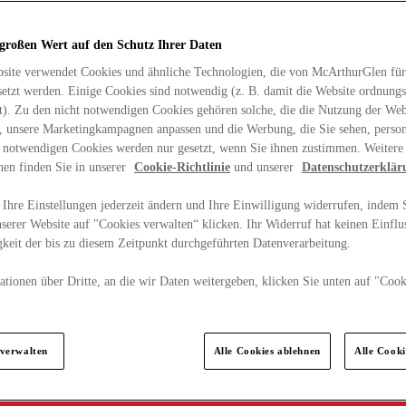
 großen Wert auf den Schutz Ihrer Daten
site verwendet Cookies und ähnliche Technologien, die von McArthurGlen für
etzt werden. Einige Cookies sind notwendig (z. B. damit die Website ordnun
rt). Zu den nicht notwendigen Cookies gehören solche, die die Nutzung der Web
n, unsere Marketingkampagnen anpassen und die Werbung, die Sie sehen, person
t notwendigen Cookies werden nur gesetzt, wenn Sie ihnen zustimmen. Weitere
nen finden Sie in unserer
Cookie-Richtlinie
und unserer
Datenschutzerklär
Ihre Einstellungen jederzeit ändern und Ihre Einwilligung widerrufen, indem S
serer Website auf "Cookies verwalten“ klicken. Ihr Widerruf hat keinen Einflus
keit der bis zu diesem Zeitpunkt durchgeführten Datenverarbeitung.
tionen über Dritte, an die wir Daten weitergeben, klicken Sie unten auf "Cook
.
 verwalten
Alle Cookies ablehnen
Alle Cook