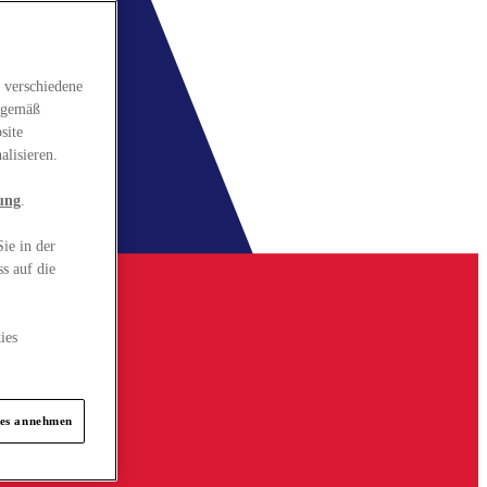
 verschiedene
gsgemäß
site
alisieren.
ung
.
ie in der
s auf die
ies
ies annehmen