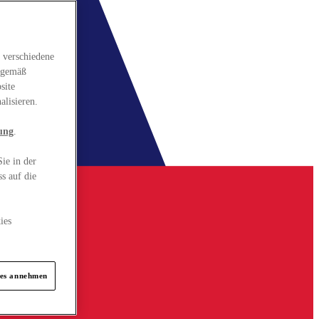
 verschiedene
gsgemäß
site
alisieren.
ung
.
ie in der
s auf die
ies
ies annehmen