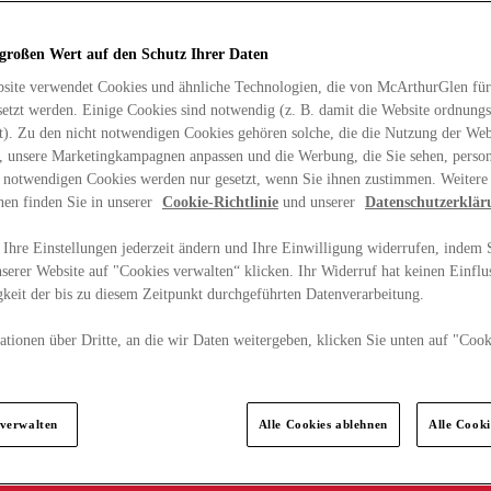
 großen Wert auf den Schutz Ihrer Daten
site verwendet Cookies und ähnliche Technologien, die von McArthurGlen für
etzt werden. Einige Cookies sind notwendig (z. B. damit die Website ordnun
rt). Zu den nicht notwendigen Cookies gehören solche, die die Nutzung der Web
n, unsere Marketingkampagnen anpassen und die Werbung, die Sie sehen, person
t notwendigen Cookies werden nur gesetzt, wenn Sie ihnen zustimmen. Weitere
nen finden Sie in unserer
Cookie-Richtlinie
und unserer
Datenschutzerklär
Ihre Einstellungen jederzeit ändern und Ihre Einwilligung widerrufen, indem S
serer Website auf "Cookies verwalten“ klicken. Ihr Widerruf hat keinen Einflus
keit der bis zu diesem Zeitpunkt durchgeführten Datenverarbeitung.
tionen über Dritte, an die wir Daten weitergeben, klicken Sie unten auf "Cook
.
 verwalten
Alle Cookies ablehnen
Alle Cook