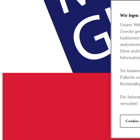
Wir legen
Unsere Web
Zwecke ges
funktionie
analysiere
Diese nich
Informatio
Sie können 
Fußzeile un
Rechtmäßig
Für Informa
verwalten“
Cookies