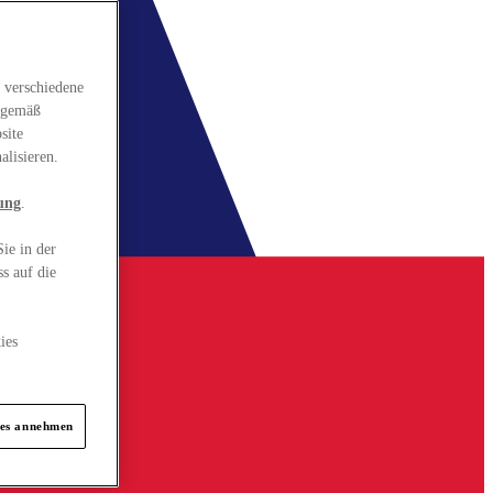
 verschiedene
gsgemäß
site
alisieren.
ung
.
ie in der
s auf die
ies
ies annehmen