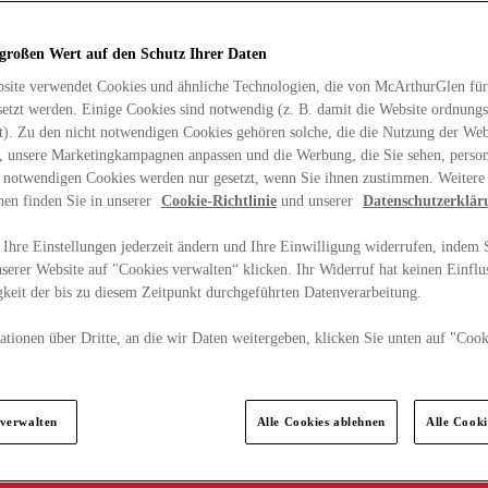
 großen Wert auf den Schutz Ihrer Daten
site verwendet Cookies und ähnliche Technologien, die von McArthurGlen für
etzt werden. Einige Cookies sind notwendig (z. B. damit die Website ordnun
rt). Zu den nicht notwendigen Cookies gehören solche, die die Nutzung der Web
n, unsere Marketingkampagnen anpassen und die Werbung, die Sie sehen, person
t notwendigen Cookies werden nur gesetzt, wenn Sie ihnen zustimmen. Weitere
nen finden Sie in unserer
Cookie-Richtlinie
und unserer
Datenschutzerklär
Ihre Einstellungen jederzeit ändern und Ihre Einwilligung widerrufen, indem S
serer Website auf "Cookies verwalten“ klicken. Ihr Widerruf hat keinen Einflus
keit der bis zu diesem Zeitpunkt durchgeführten Datenverarbeitung.
tionen über Dritte, an die wir Daten weitergeben, klicken Sie unten auf "Cook
.
 verwalten
Alle Cookies ablehnen
Alle Cook