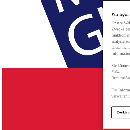
Wir legen
Unsere Web
Zwecke ges
funktionie
analysiere
Diese nich
Informatio
Sie können 
Fußzeile un
Rechtmäßig
Für Informa
verwalten“
Cookies