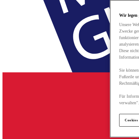
Wir legen
Unsere Web
Zwecke ges
funktionie
analysiere
Diese nich
Informatio
Sie können 
Fußzeile un
Rechtmäßig
Für Informa
verwalten“
Cookies