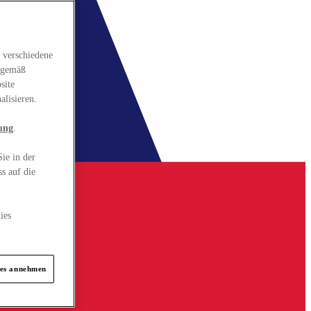
 verschiedene
gsgemäß
site
alisieren.
ung
.
ie in der
s auf die
ies
ies annehmen