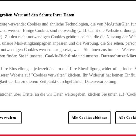
 großen Wert auf den Schutz Ihrer Daten
site verwendet Cookies und ähnliche Technologien, die von McArthurGlen für
etzt werden. Einige Cookies sind notwendig (z. B. damit die Website ordnun
rt). Zu den nicht notwendigen Cookies gehören solche, die die Nutzung der Web
n, unsere Marketingkampagnen anpassen und die Werbung, die Sie sehen, person
t notwendigen Cookies werden nur gesetzt, wenn Sie ihnen zustimmen. Weitere
nen finden Sie in unserer
Cookie-Richtlinie
und unserer
Datenschutzerklär
Ihre Einstellungen jederzeit ändern und Ihre Einwilligung widerrufen, indem S
serer Website auf "Cookies verwalten“ klicken. Ihr Widerruf hat keinen Einflus
keit der bis zu diesem Zeitpunkt durchgeführten Datenverarbeitung.
tionen über Dritte, an die wir Daten weitergeben, klicken Sie unten auf "Cook
.
 verwalten
Alle Cookies ablehnen
Alle Cook