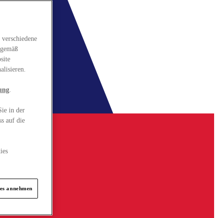
 verschiedene
gsgemäß
site
alisieren.
ung
.
ie in der
s auf die
ies
ies annehmen