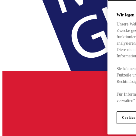
Wir legen
Unsere Web
Zwecke ges
funktionie
analysiere
Diese nich
Informatio
Sie können 
Fußzeile un
Rechtmäßig
Für Informa
verwalten“
Cookies