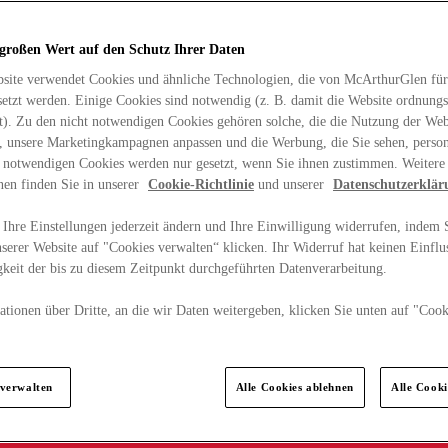
 großen Wert auf den Schutz Ihrer Daten
site verwendet Cookies und ähnliche Technologien, die von McArthurGlen für
etzt werden. Einige Cookies sind notwendig (z. B. damit die Website ordnun
rt). Zu den nicht notwendigen Cookies gehören solche, die die Nutzung der Web
n, unsere Marketingkampagnen anpassen und die Werbung, die Sie sehen, person
t notwendigen Cookies werden nur gesetzt, wenn Sie ihnen zustimmen. Weitere
nen finden Sie in unserer
Cookie-Richtlinie
und unserer
Datenschutzerklär
Ihre Einstellungen jederzeit ändern und Ihre Einwilligung widerrufen, indem S
serer Website auf "Cookies verwalten“ klicken. Ihr Widerruf hat keinen Einflus
keit der bis zu diesem Zeitpunkt durchgeführten Datenverarbeitung.
tionen über Dritte, an die wir Daten weitergeben, klicken Sie unten auf "Cook
.
 verwalten
Alle Cookies ablehnen
Alle Cook