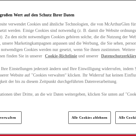
 großen Wert auf den Schutz Ihrer Daten
site verwendet Cookies und ähnliche Technologien, die von McArthurGlen für
etzt werden. Einige Cookies sind notwendig (z. B. damit die Website ordnun
rt). Zu den nicht notwendigen Cookies gehören solche, die die Nutzung der Web
n, unsere Marketingkampagnen anpassen und die Werbung, die Sie sehen, person
t notwendigen Cookies werden nur gesetzt, wenn Sie ihnen zustimmen. Weitere
nen finden Sie in unserer
Cookie-Richtlinie
und unserer
Datenschutzerklär
Ihre Einstellungen jederzeit ändern und Ihre Einwilligung widerrufen, indem S
serer Website auf "Cookies verwalten“ klicken. Ihr Widerruf hat keinen Einflus
keit der bis zu diesem Zeitpunkt durchgeführten Datenverarbeitung.
tionen über Dritte, an die wir Daten weitergeben, klicken Sie unten auf "Cook
.
 verwalten
Alle Cookies ablehnen
Alle Cook