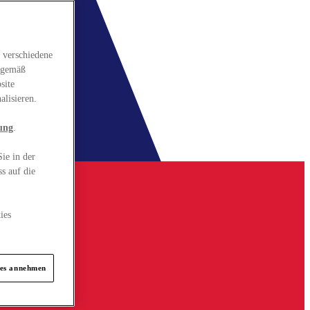
 verschiedene
gsgemäß
site
alisieren.
ung
.
ie in der
s auf die
ies
ies annehmen