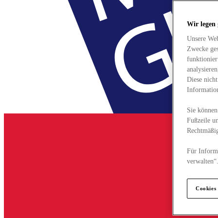
Wir legen
Unsere Web
Zwecke ges
funktionie
analysiere
Diese nich
Informatio
Sie können 
Fußzeile un
Rechtmäßig
Für Informa
verwalten“
Cookies