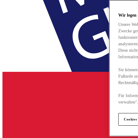
Wir legen
Unsere Web
Zwecke ges
funktionie
analysiere
Diese nich
Informatio
Sie können 
Fußzeile un
Rechtmäßig
Für Informa
verwalten“
Cookies