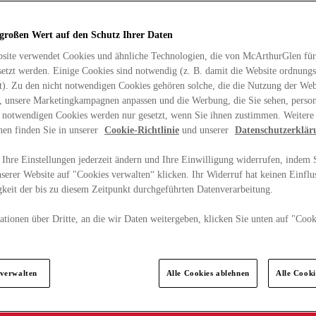
 großen Wert auf den Schutz Ihrer Daten
site verwendet Cookies und ähnliche Technologien, die von McArthurGlen für
etzt werden. Einige Cookies sind notwendig (z. B. damit die Website ordnun
rt). Zu den nicht notwendigen Cookies gehören solche, die die Nutzung der Web
n, unsere Marketingkampagnen anpassen und die Werbung, die Sie sehen, person
t notwendigen Cookies werden nur gesetzt, wenn Sie ihnen zustimmen. Weitere
nen finden Sie in unserer
Cookie-Richtlinie
und unserer
Datenschutzerklär
Ihre Einstellungen jederzeit ändern und Ihre Einwilligung widerrufen, indem S
serer Website auf "Cookies verwalten“ klicken. Ihr Widerruf hat keinen Einflus
keit der bis zu diesem Zeitpunkt durchgeführten Datenverarbeitung.
tionen über Dritte, an die wir Daten weitergeben, klicken Sie unten auf "Cook
.
 verwalten
Alle Cookies ablehnen
Alle Cook