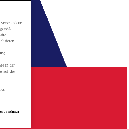
 verschiedene
gsgemäß
site
alisieren.
ung
.
ie in der
s auf die
ies
ies annehmen