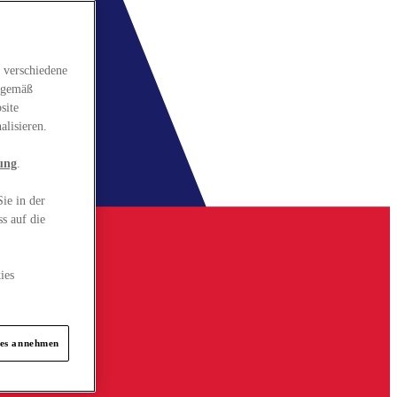
 verschiedene
gsgemäß
site
alisieren.
ung
.
ie in der
s auf die
ies
ies annehmen