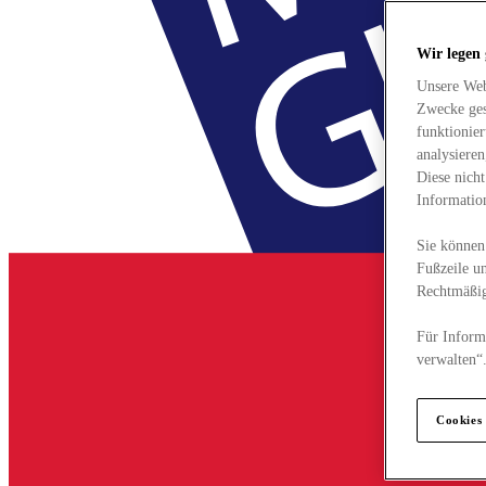
Wir legen
Unsere Web
Zwecke ges
funktionie
analysiere
Diese nich
Informatio
Sie können 
Fußzeile un
Rechtmäßig
Für Informa
verwalten“
Cookies