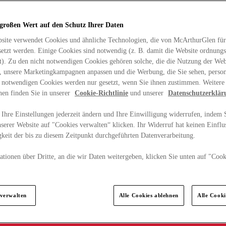
 großen Wert auf den Schutz Ihrer Daten
site verwendet Cookies und ähnliche Technologien, die von McArthurGlen für
etzt werden. Einige Cookies sind notwendig (z. B. damit die Website ordnun
rt). Zu den nicht notwendigen Cookies gehören solche, die die Nutzung der Web
n, unsere Marketingkampagnen anpassen und die Werbung, die Sie sehen, person
t notwendigen Cookies werden nur gesetzt, wenn Sie ihnen zustimmen. Weitere
nen finden Sie in unserer
Cookie-Richtlinie
und unserer
Datenschutzerklär
Ihre Einstellungen jederzeit ändern und Ihre Einwilligung widerrufen, indem S
serer Website auf "Cookies verwalten“ klicken. Ihr Widerruf hat keinen Einflus
keit der bis zu diesem Zeitpunkt durchgeführten Datenverarbeitung.
tionen über Dritte, an die wir Daten weitergeben, klicken Sie unten auf "Cook
.
 verwalten
Alle Cookies ablehnen
Alle Cook