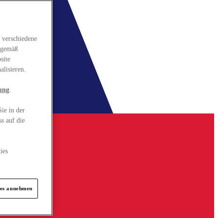
 verschiedene
gsgemäß
site
alisieren.
ung
.
ie in der
s auf die
ies
ies annehmen