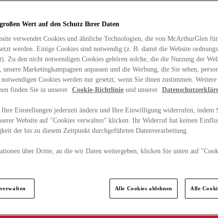
 großen Wert auf den Schutz Ihrer Daten
site verwendet Cookies und ähnliche Technologien, die von McArthurGlen für
etzt werden. Einige Cookies sind notwendig (z. B. damit die Website ordnun
rt). Zu den nicht notwendigen Cookies gehören solche, die die Nutzung der Web
n, unsere Marketingkampagnen anpassen und die Werbung, die Sie sehen, person
t notwendigen Cookies werden nur gesetzt, wenn Sie ihnen zustimmen. Weitere
nen finden Sie in unserer
Cookie-Richtlinie
und unserer
Datenschutzerklär
Ihre Einstellungen jederzeit ändern und Ihre Einwilligung widerrufen, indem S
serer Website auf "Cookies verwalten“ klicken. Ihr Widerruf hat keinen Einflus
keit der bis zu diesem Zeitpunkt durchgeführten Datenverarbeitung.
tionen über Dritte, an die wir Daten weitergeben, klicken Sie unten auf "Cook
.
 verwalten
Alle Cookies ablehnen
Alle Cook