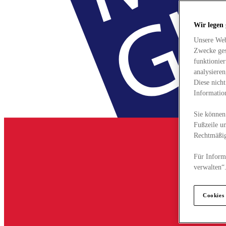
Wir legen
Unsere Web
Zwecke ges
funktionie
analysiere
Diese nich
Informatio
Sie können 
Fußzeile un
Rechtmäßig
Für Informa
verwalten“
Cookies