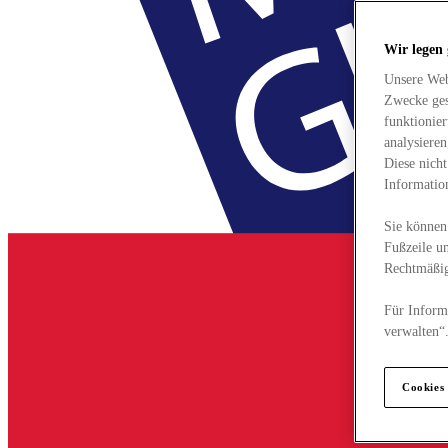
Wir legen
Unsere Web
Zwecke ges
funktionie
analysiere
Diese nich
Informatio
Sie können 
Fußzeile un
Rechtmäßig
Für Informa
verwalten“
Cookies