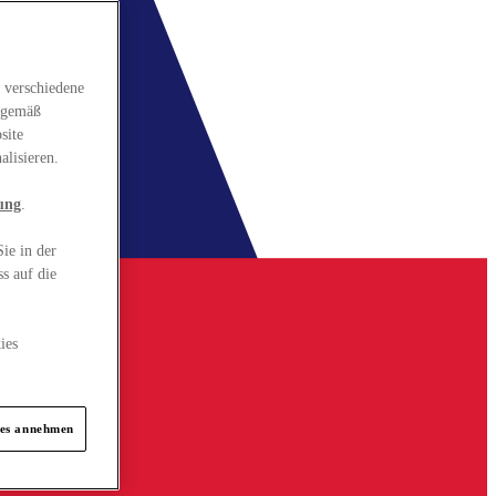
 verschiedene
gsgemäß
site
alisieren.
ung
.
ie in der
s auf die
ies
ies annehmen