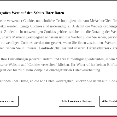
 großen Wert auf den Schutz Ihrer Daten
site verwendet Cookies und ähnliche Technologien, die von McArthurGlen für
etzt werden. Einige Cookies sind notwendig (z. B. damit die Website ordnun
rt). Zu den nicht notwendigen Cookies gehören solche, die die Nutzung der Web
n, unsere Marketingkampagnen anpassen und die Werbung, die Sie sehen, person
t notwendigen Cookies werden nur gesetzt, wenn Sie ihnen zustimmen. Weitere
nen finden Sie in unserer
Cookie-Richtlinie
und unserer
Datenschutzerklär
Ihre Einstellungen jederzeit ändern und Ihre Einwilligung widerrufen, indem S
serer Website auf "Cookies verwalten“ klicken. Ihr Widerruf hat keinen Einflus
keit der bis zu diesem Zeitpunkt durchgeführten Datenverarbeitung.
tionen über Dritte, an die wir Daten weitergeben, klicken Sie unten auf "Cook
.
 verwalten
Alle Cookies ablehnen
Alle Cook