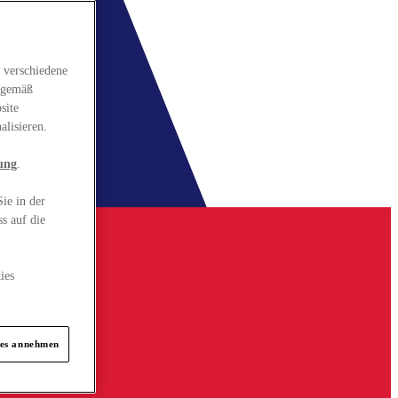
 verschiedene
gsgemäß
site
alisieren.
ung
.
ie in der
s auf die
ies
ies annehmen