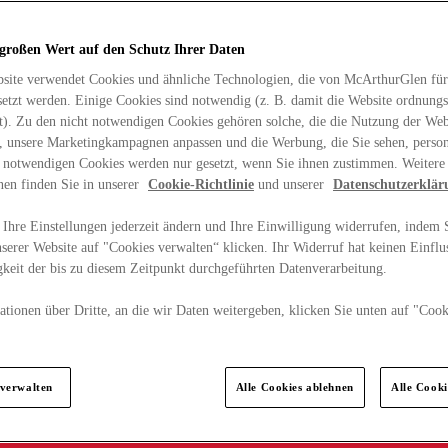
 großen Wert auf den Schutz Ihrer Daten
site verwendet Cookies und ähnliche Technologien, die von McArthurGlen für
etzt werden. Einige Cookies sind notwendig (z. B. damit die Website ordnun
rt). Zu den nicht notwendigen Cookies gehören solche, die die Nutzung der Web
n, unsere Marketingkampagnen anpassen und die Werbung, die Sie sehen, person
t notwendigen Cookies werden nur gesetzt, wenn Sie ihnen zustimmen. Weitere
nen finden Sie in unserer
Cookie-Richtlinie
und unserer
Datenschutzerklär
Ihre Einstellungen jederzeit ändern und Ihre Einwilligung widerrufen, indem S
serer Website auf "Cookies verwalten“ klicken. Ihr Widerruf hat keinen Einflus
keit der bis zu diesem Zeitpunkt durchgeführten Datenverarbeitung.
tionen über Dritte, an die wir Daten weitergeben, klicken Sie unten auf "Cook
.
 verwalten
Alle Cookies ablehnen
Alle Cook