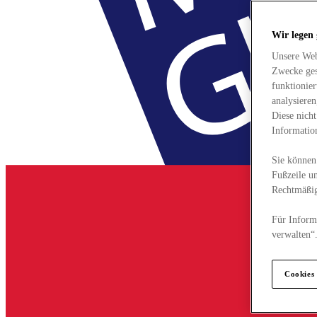
Wir legen
Unsere Web
Zwecke ges
funktionie
analysiere
Diese nich
Informatio
Sie können 
Fußzeile un
Rechtmäßig
Für Informa
verwalten“
Cookies