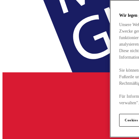
Wir legen
Unsere Web
Zwecke ges
funktionie
analysiere
Diese nich
Informatio
Sie können 
Fußzeile un
Rechtmäßig
Für Informa
verwalten“
Cookies