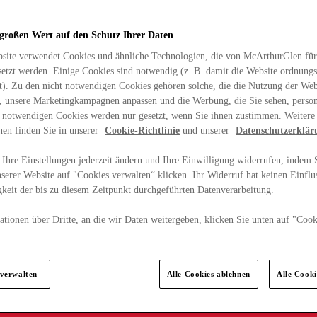
 großen Wert auf den Schutz Ihrer Daten
site verwendet Cookies und ähnliche Technologien, die von McArthurGlen für
etzt werden. Einige Cookies sind notwendig (z. B. damit die Website ordnun
rt). Zu den nicht notwendigen Cookies gehören solche, die die Nutzung der Web
n, unsere Marketingkampagnen anpassen und die Werbung, die Sie sehen, person
t notwendigen Cookies werden nur gesetzt, wenn Sie ihnen zustimmen. Weitere
nen finden Sie in unserer
Cookie-Richtlinie
und unserer
Datenschutzerklär
Ihre Einstellungen jederzeit ändern und Ihre Einwilligung widerrufen, indem S
serer Website auf "Cookies verwalten“ klicken. Ihr Widerruf hat keinen Einflus
keit der bis zu diesem Zeitpunkt durchgeführten Datenverarbeitung.
tionen über Dritte, an die wir Daten weitergeben, klicken Sie unten auf "Cook
.
 verwalten
Alle Cookies ablehnen
Alle Cook