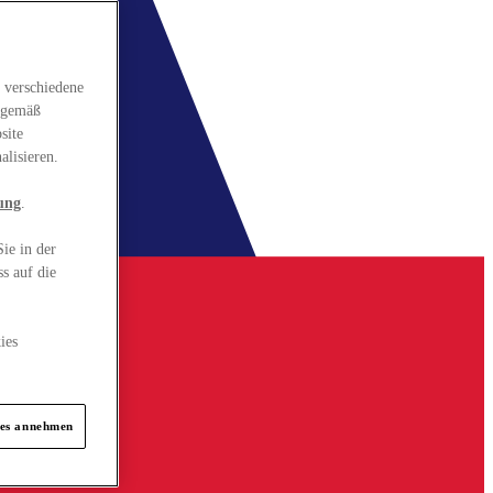
 verschiedene
gsgemäß
site
alisieren.
ung
.
ie in der
s auf die
ies
ies annehmen