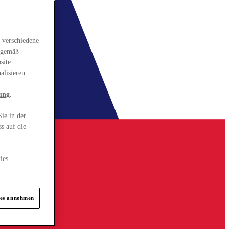
 verschiedene
gsgemäß
site
alisieren.
ung
.
ie in der
s auf die
ies
ies annehmen