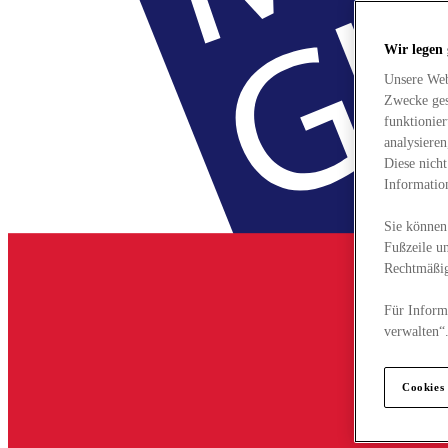
Wir legen
Unsere Web
Zwecke ges
funktionie
analysiere
Diese nich
Informatio
Sie können 
Fußzeile un
Rechtmäßig
Für Informa
verwalten“
Cookies