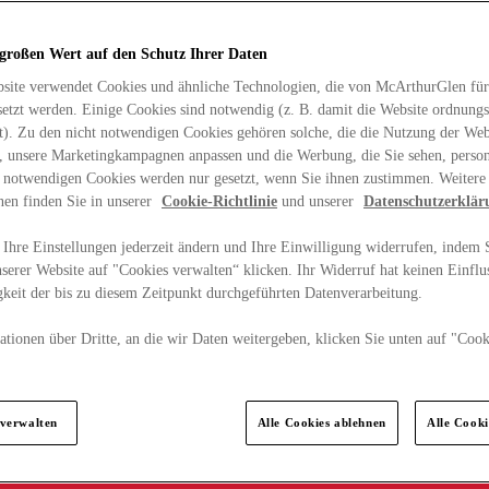
 großen Wert auf den Schutz Ihrer Daten
site verwendet Cookies und ähnliche Technologien, die von McArthurGlen für
etzt werden. Einige Cookies sind notwendig (z. B. damit die Website ordnun
rt). Zu den nicht notwendigen Cookies gehören solche, die die Nutzung der Web
n, unsere Marketingkampagnen anpassen und die Werbung, die Sie sehen, person
t notwendigen Cookies werden nur gesetzt, wenn Sie ihnen zustimmen. Weitere
nen finden Sie in unserer
Cookie-Richtlinie
und unserer
Datenschutzerklär
Ihre Einstellungen jederzeit ändern und Ihre Einwilligung widerrufen, indem S
serer Website auf "Cookies verwalten“ klicken. Ihr Widerruf hat keinen Einflus
keit der bis zu diesem Zeitpunkt durchgeführten Datenverarbeitung.
tionen über Dritte, an die wir Daten weitergeben, klicken Sie unten auf "Cook
.
 verwalten
Alle Cookies ablehnen
Alle Cook