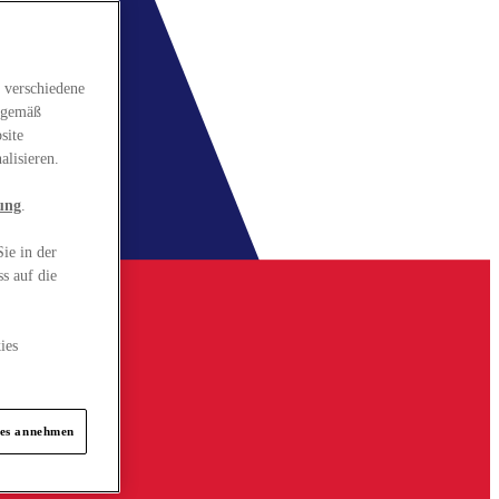
 verschiedene
gsgemäß
site
alisieren.
ung
.
ie in der
s auf die
ies
ies annehmen