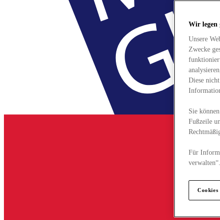
Wir legen
Unsere Web
Zwecke ges
funktionie
analysiere
Diese nich
Informatio
Sie können 
Fußzeile un
Rechtmäßig
Für Informa
verwalten“
Cookies