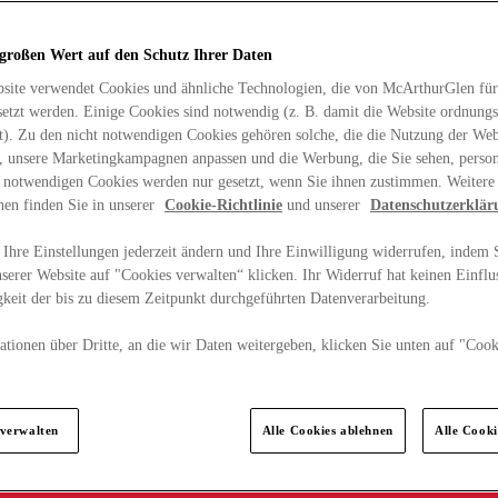
 großen Wert auf den Schutz Ihrer Daten
site verwendet Cookies und ähnliche Technologien, die von McArthurGlen für
etzt werden. Einige Cookies sind notwendig (z. B. damit die Website ordnun
rt). Zu den nicht notwendigen Cookies gehören solche, die die Nutzung der Web
n, unsere Marketingkampagnen anpassen und die Werbung, die Sie sehen, person
t notwendigen Cookies werden nur gesetzt, wenn Sie ihnen zustimmen. Weitere
nen finden Sie in unserer
Cookie-Richtlinie
und unserer
Datenschutzerklär
Ihre Einstellungen jederzeit ändern und Ihre Einwilligung widerrufen, indem S
serer Website auf "Cookies verwalten“ klicken. Ihr Widerruf hat keinen Einflus
keit der bis zu diesem Zeitpunkt durchgeführten Datenverarbeitung.
tionen über Dritte, an die wir Daten weitergeben, klicken Sie unten auf "Cook
.
 verwalten
Alle Cookies ablehnen
Alle Cook