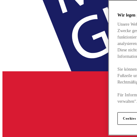
Wir legen
Unsere Web
Zwecke ges
funktionie
analysiere
Diese nich
Informatio
Sie können 
Fußzeile un
Rechtmäßig
Für Informa
verwalten“
Cookies