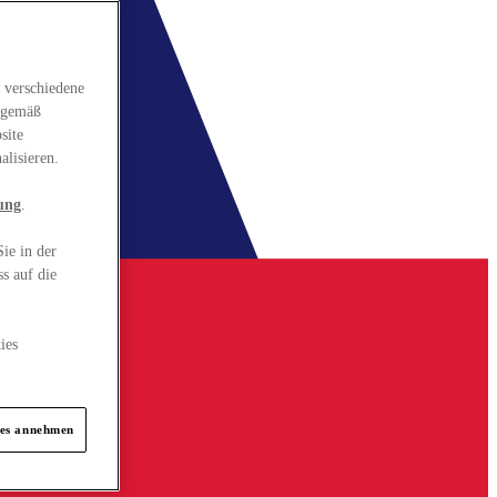
 verschiedene
gsgemäß
site
alisieren.
ung
.
ie in der
s auf die
ies
ies annehmen