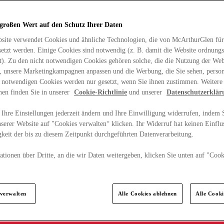
 großen Wert auf den Schutz Ihrer Daten
site verwendet Cookies und ähnliche Technologien, die von McArthurGlen für
etzt werden. Einige Cookies sind notwendig (z. B. damit die Website ordnun
rt). Zu den nicht notwendigen Cookies gehören solche, die die Nutzung der Web
n, unsere Marketingkampagnen anpassen und die Werbung, die Sie sehen, person
t notwendigen Cookies werden nur gesetzt, wenn Sie ihnen zustimmen. Weitere
nen finden Sie in unserer
Cookie-Richtlinie
und unserer
Datenschutzerklär
Ihre Einstellungen jederzeit ändern und Ihre Einwilligung widerrufen, indem S
serer Website auf "Cookies verwalten“ klicken. Ihr Widerruf hat keinen Einflus
keit der bis zu diesem Zeitpunkt durchgeführten Datenverarbeitung.
tionen über Dritte, an die wir Daten weitergeben, klicken Sie unten auf "Cook
.
 verwalten
Alle Cookies ablehnen
Alle Cook