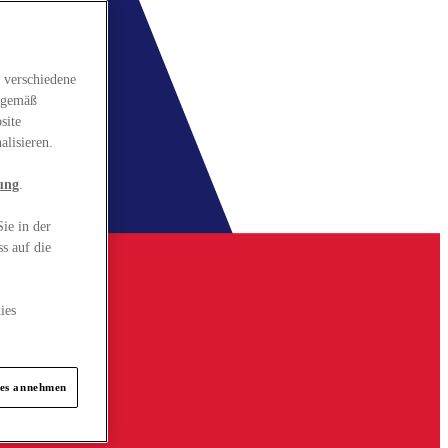
 verschiedene
gsgemäß
site
alisieren.
ung
.
ie in der
s auf die
ies
ies annehmen