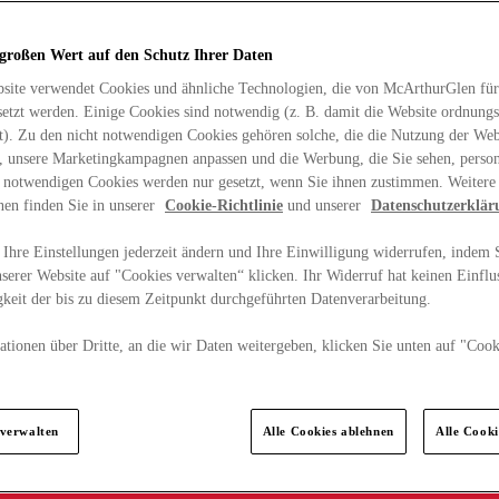
 großen Wert auf den Schutz Ihrer Daten
site verwendet Cookies und ähnliche Technologien, die von McArthurGlen für
etzt werden. Einige Cookies sind notwendig (z. B. damit die Website ordnun
rt). Zu den nicht notwendigen Cookies gehören solche, die die Nutzung der Web
n, unsere Marketingkampagnen anpassen und die Werbung, die Sie sehen, person
t notwendigen Cookies werden nur gesetzt, wenn Sie ihnen zustimmen. Weitere
nen finden Sie in unserer
Cookie-Richtlinie
und unserer
Datenschutzerklär
Ihre Einstellungen jederzeit ändern und Ihre Einwilligung widerrufen, indem S
serer Website auf "Cookies verwalten“ klicken. Ihr Widerruf hat keinen Einflus
keit der bis zu diesem Zeitpunkt durchgeführten Datenverarbeitung.
tionen über Dritte, an die wir Daten weitergeben, klicken Sie unten auf "Cook
.
 verwalten
Alle Cookies ablehnen
Alle Cook