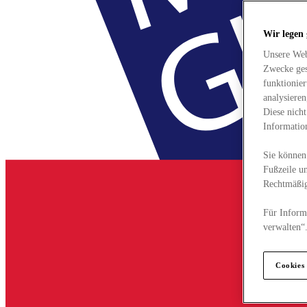
Wir legen
Unsere Web
Zwecke ges
funktionie
analysiere
Diese nich
Informatio
Sie können 
Fußzeile un
Rechtmäßig
Für Informa
verwalten“
Cookies