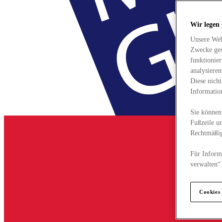
Wir legen
Unsere Web
Zwecke ges
funktionie
analysiere
Diese nich
Informatio
Sie können 
Fußzeile un
Rechtmäßig
Für Informa
verwalten“
Cookies