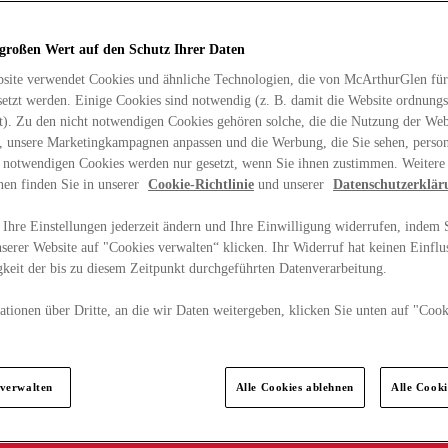
 großen Wert auf den Schutz Ihrer Daten
site verwendet Cookies und ähnliche Technologien, die von McArthurGlen für
etzt werden. Einige Cookies sind notwendig (z. B. damit die Website ordnun
rt). Zu den nicht notwendigen Cookies gehören solche, die die Nutzung der Web
n, unsere Marketingkampagnen anpassen und die Werbung, die Sie sehen, person
t notwendigen Cookies werden nur gesetzt, wenn Sie ihnen zustimmen. Weitere
nen finden Sie in unserer
Cookie-Richtlinie
und unserer
Datenschutzerklär
Ihre Einstellungen jederzeit ändern und Ihre Einwilligung widerrufen, indem S
serer Website auf "Cookies verwalten“ klicken. Ihr Widerruf hat keinen Einflus
keit der bis zu diesem Zeitpunkt durchgeführten Datenverarbeitung.
tionen über Dritte, an die wir Daten weitergeben, klicken Sie unten auf "Cook
.
 verwalten
Alle Cookies ablehnen
Alle Cook