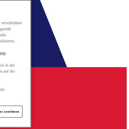
 verschiedene
gsgemäß
site
alisieren.
ung
.
ie in der
s auf die
ies
ies annehmen