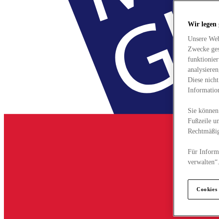
Wir legen
Unsere Web
Zwecke ges
funktionie
analysiere
Diese nich
Informatio
Sie können 
Fußzeile un
Rechtmäßig
Für Informa
verwalten“
Cookies