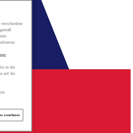
 verschiedene
gsgemäß
site
alisieren.
ung
.
ie in der
s auf die
ies
ies annehmen