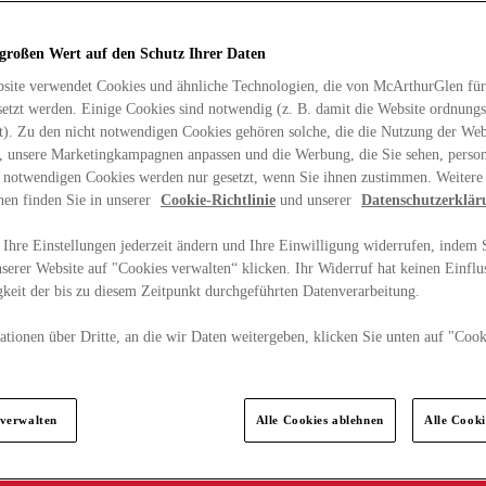
 großen Wert auf den Schutz Ihrer Daten
site verwendet Cookies und ähnliche Technologien, die von McArthurGlen für
etzt werden. Einige Cookies sind notwendig (z. B. damit die Website ordnun
rt). Zu den nicht notwendigen Cookies gehören solche, die die Nutzung der Web
n, unsere Marketingkampagnen anpassen und die Werbung, die Sie sehen, person
t notwendigen Cookies werden nur gesetzt, wenn Sie ihnen zustimmen. Weitere
nen finden Sie in unserer
Cookie-Richtlinie
und unserer
Datenschutzerklär
Ihre Einstellungen jederzeit ändern und Ihre Einwilligung widerrufen, indem S
serer Website auf "Cookies verwalten“ klicken. Ihr Widerruf hat keinen Einflus
keit der bis zu diesem Zeitpunkt durchgeführten Datenverarbeitung.
tionen über Dritte, an die wir Daten weitergeben, klicken Sie unten auf "Cook
.
 verwalten
Alle Cookies ablehnen
Alle Cook