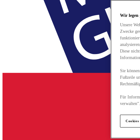
Wir legen
Unsere Web
Zwecke ges
funktionie
analysiere
Diese nich
Informatio
Sie können 
Fußzeile un
Rechtmäßig
Für Informa
verwalten“
Cookies