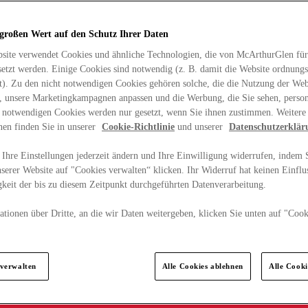
 großen Wert auf den Schutz Ihrer Daten
site verwendet Cookies und ähnliche Technologien, die von McArthurGlen für
etzt werden. Einige Cookies sind notwendig (z. B. damit die Website ordnun
rt). Zu den nicht notwendigen Cookies gehören solche, die die Nutzung der Web
n, unsere Marketingkampagnen anpassen und die Werbung, die Sie sehen, person
t notwendigen Cookies werden nur gesetzt, wenn Sie ihnen zustimmen. Weitere
nen finden Sie in unserer
Cookie-Richtlinie
und unserer
Datenschutzerklär
Ihre Einstellungen jederzeit ändern und Ihre Einwilligung widerrufen, indem S
serer Website auf "Cookies verwalten“ klicken. Ihr Widerruf hat keinen Einflus
keit der bis zu diesem Zeitpunkt durchgeführten Datenverarbeitung.
tionen über Dritte, an die wir Daten weitergeben, klicken Sie unten auf "Cook
.
 verwalten
Alle Cookies ablehnen
Alle Cook