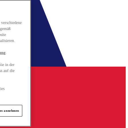
 verschiedene
gsgemäß
site
alisieren.
ung
.
ie in der
s auf die
ies
ies annehmen