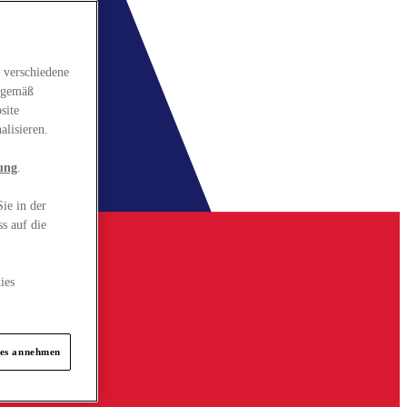
 verschiedene
gsgemäß
site
alisieren.
ung
.
ie in der
s auf die
ies
ies annehmen