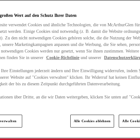
 großen Wert auf den Schutz Ihrer Daten
site verwendet Cookies und ähnliche Technologien, die von McArthurGlen für
etzt werden. Einige Cookies sind notwendig (z. B. damit die Website ordnun
rt). Zu den nicht notwendigen Cookies gehören solche, die die Nutzung der Web
n, unsere Marketingkampagnen anpassen und die Werbung, die Sie sehen, person
t notwendigen Cookies werden nur gesetzt, wenn Sie ihnen zustimmen. Weitere
nen finden Sie in unserer
Cookie-Richtlinie
und unserer
Datenschutzerklär
Ihre Einstellungen jederzeit ändern und Ihre Einwilligung widerrufen, indem S
serer Website auf "Cookies verwalten“ klicken. Ihr Widerruf hat keinen Einflus
keit der bis zu diesem Zeitpunkt durchgeführten Datenverarbeitung.
tionen über Dritte, an die wir Daten weitergeben, klicken Sie unten auf "Cook
.
 verwalten
Alle Cookies ablehnen
Alle Cook