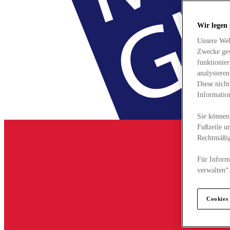
Wir legen
Unsere Web
Zwecke ges
funktionie
analysiere
Diese nich
Informatio
Sie können 
Fußzeile un
Rechtmäßig
Für Informa
verwalten“
Cookies