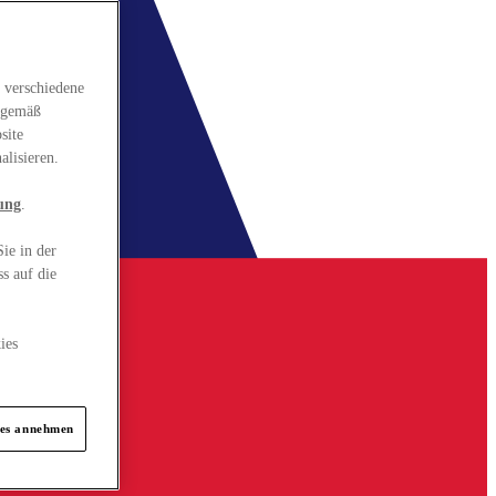
 verschiedene
gsgemäß
site
alisieren.
ung
.
ie in der
s auf die
ies
ies annehmen