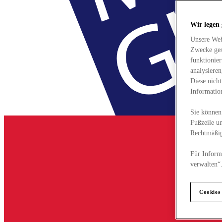
Wir legen
Unsere Web
Zwecke ges
funktionie
analysiere
Diese nich
Informatio
Sie können 
Fußzeile un
Rechtmäßig
Für Informa
verwalten“
Cookies