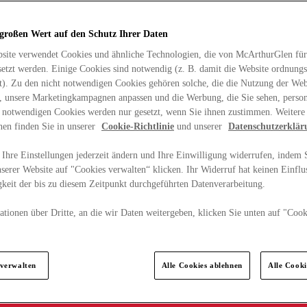
 großen Wert auf den Schutz Ihrer Daten
site verwendet Cookies und ähnliche Technologien, die von McArthurGlen für
etzt werden. Einige Cookies sind notwendig (z. B. damit die Website ordnun
rt). Zu den nicht notwendigen Cookies gehören solche, die die Nutzung der Web
n, unsere Marketingkampagnen anpassen und die Werbung, die Sie sehen, person
t notwendigen Cookies werden nur gesetzt, wenn Sie ihnen zustimmen. Weitere
nen finden Sie in unserer
Cookie-Richtlinie
und unserer
Datenschutzerklär
Ihre Einstellungen jederzeit ändern und Ihre Einwilligung widerrufen, indem S
serer Website auf "Cookies verwalten“ klicken. Ihr Widerruf hat keinen Einflus
keit der bis zu diesem Zeitpunkt durchgeführten Datenverarbeitung.
tionen über Dritte, an die wir Daten weitergeben, klicken Sie unten auf "Cook
.
 verwalten
Alle Cookies ablehnen
Alle Cook