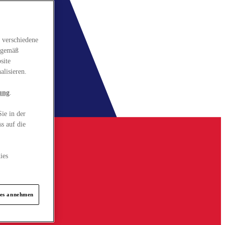
 verschiedene
gsgemäß
site
alisieren.
ung
.
ie in der
s auf die
ies
ies annehmen