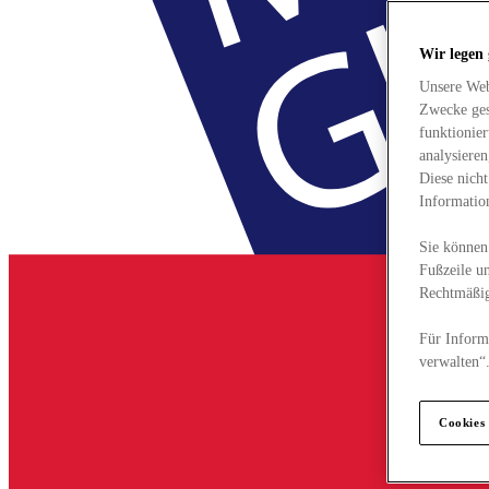
Wir legen
Unsere Web
Zwecke ges
funktionie
analysiere
Diese nich
Informatio
Sie können 
Fußzeile un
Rechtmäßig
Für Informa
verwalten“
Cookies