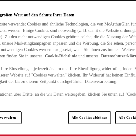
 großen Wert auf den Schutz Ihrer Daten
site verwendet Cookies und ähnliche Technologien, die von McArthurGlen für
etzt werden. Einige Cookies sind notwendig (z. B. damit die Website ordnun
rt). Zu den nicht notwendigen Cookies gehören solche, die die Nutzung der Web
n, unsere Marketingkampagnen anpassen und die Werbung, die Sie sehen, person
t notwendigen Cookies werden nur gesetzt, wenn Sie ihnen zustimmen. Weitere
nen finden Sie in unserer
Cookie-Richtlinie
und unserer
Datenschutzerklär
Ihre Einstellungen jederzeit ändern und Ihre Einwilligung widerrufen, indem S
serer Website auf "Cookies verwalten“ klicken. Ihr Widerruf hat keinen Einflus
keit der bis zu diesem Zeitpunkt durchgeführten Datenverarbeitung.
tionen über Dritte, an die wir Daten weitergeben, klicken Sie unten auf "Cook
.
 verwalten
Alle Cookies ablehnen
Alle Cook