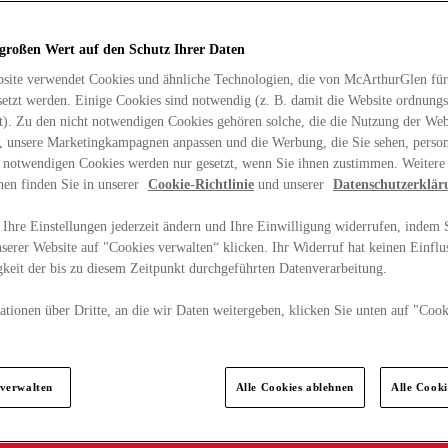
 großen Wert auf den Schutz Ihrer Daten
site verwendet Cookies und ähnliche Technologien, die von McArthurGlen für
etzt werden. Einige Cookies sind notwendig (z. B. damit die Website ordnun
rt). Zu den nicht notwendigen Cookies gehören solche, die die Nutzung der Web
n, unsere Marketingkampagnen anpassen und die Werbung, die Sie sehen, person
t notwendigen Cookies werden nur gesetzt, wenn Sie ihnen zustimmen. Weitere
nen finden Sie in unserer
Cookie-Richtlinie
und unserer
Datenschutzerklär
Ihre Einstellungen jederzeit ändern und Ihre Einwilligung widerrufen, indem S
serer Website auf "Cookies verwalten“ klicken. Ihr Widerruf hat keinen Einflus
keit der bis zu diesem Zeitpunkt durchgeführten Datenverarbeitung.
tionen über Dritte, an die wir Daten weitergeben, klicken Sie unten auf "Cook
.
 verwalten
Alle Cookies ablehnen
Alle Cook