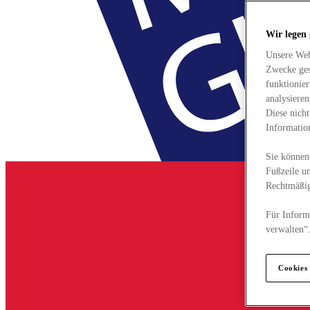
Wir legen
Unsere Web
Zwecke ges
funktionie
analysiere
Diese nich
Informatio
Sie können 
Fußzeile un
Rechtmäßig
Für Informa
verwalten“
Cookies