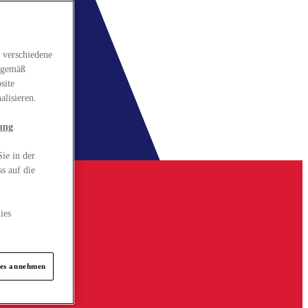
 verschiedene
gsgemäß
site
alisieren.
ung
.
ie in der
s auf die
ies
ies annehmen